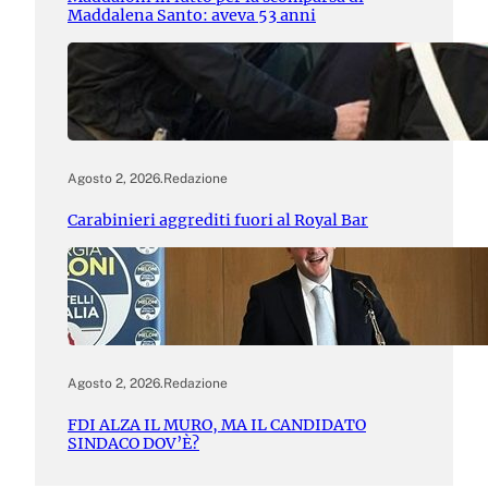
Maddalena Santo: aveva 53 anni
Agosto 2, 2026
.
Redazione
Carabinieri aggrediti fuori al Royal Bar
Agosto 2, 2026
.
Redazione
FDI ALZA IL MURO, MA IL CANDIDATO
SINDACO DOV’È?