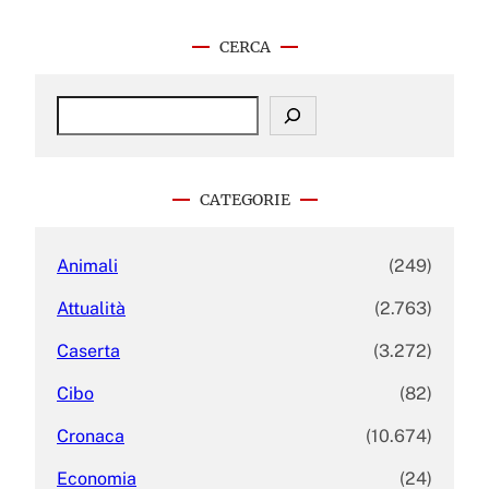
CERCA
S
e
a
r
c
CATEGORIE
h
Animali
(249)
Attualità
(2.763)
Caserta
(3.272)
Cibo
(82)
Cronaca
(10.674)
Economia
(24)