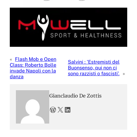
«
Flash Mob e Open
Salvini : ‘Estremisti del
Class: Roberto Bolle
Buonsenso, qui non ci
invade Napoli con la
sono razzisti o fascisti’.
»
danza
Gianclaudio De Zottis
WordPress
X
LinkedIn