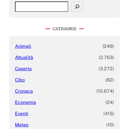
S
e
a
r
c
CATEGORIE
h
Animali
(249)
Attualità
(2.763)
Caserta
(3.272)
Cibo
(82)
Cronaca
(10.674)
Economia
(24)
Eventi
(415)
Meteo
(10)