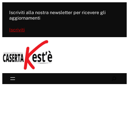
Vai
al
Iscriviti alla nostra newsletter per ricevere gli
contenuto
aggiornamenti
Iscriviti
Search