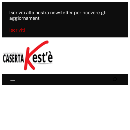
Vai
al
Iscriviti alla nostra newsletter per ricevere gli
contenuto
aggiornamenti
Iscriviti
Search