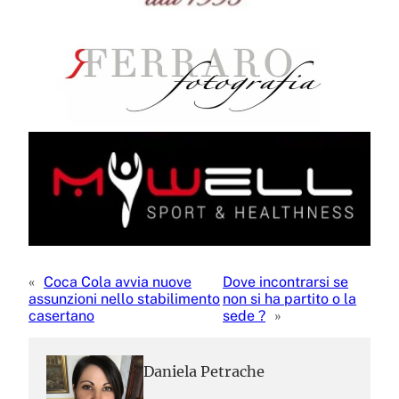
«
Coca Cola avvia nuove
Dove incontrarsi se
assunzioni nello stabilimento
non si ha partito o la
casertano
sede ?
»
Daniela Petrache