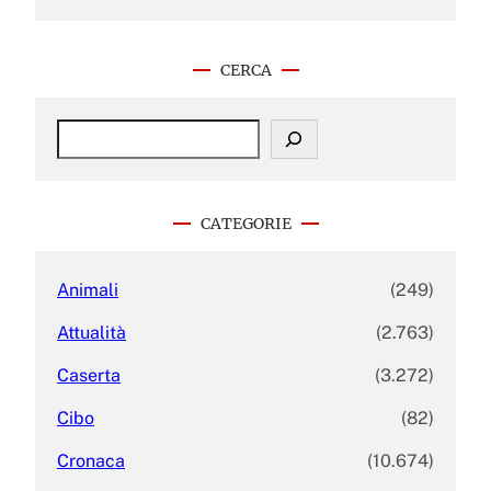
CERCA
S
e
a
r
c
CATEGORIE
h
Animali
(249)
Attualità
(2.763)
Caserta
(3.272)
Cibo
(82)
Cronaca
(10.674)