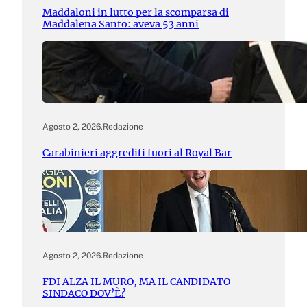
Maddaloni in lutto per la scomparsa di
Maddalena Santo: aveva 53 anni
Agosto 2, 2026
.
Redazione
Carabinieri aggrediti fuori al Royal Bar
Agosto 2, 2026
.
Redazione
FDI ALZA IL MURO, MA IL CANDIDATO
SINDACO DOV’È?