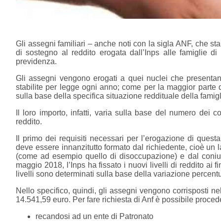
Gli assegni familiari – anche noti con la sigla ANF, che s
di sostegno al reddito erogata dall’Inps alle famiglie di 
previdenza.
Gli assegni vengono erogati a quei nuclei che presentano
stabilite per legge ogni anno; come per la maggior parte d
sulla base della specifica situazione reddituale della famigl
Il loro importo, infatti, varia sulla base del numero dei 
reddito.
Il primo dei requisiti necessari per l’erogazione di quest
deve essere innanzitutto formato dal richiedente, cioè un la
(come ad esempio quello di disoccupazione) e dal coniug
maggio 2018, l’Inps ha fissato i nuovi livelli di reddito ai f
livelli sono determinati sulla base della variazione percent
Nello specifico, quindi, gli assegni vengono corrisposti ne
14.541,59 euro. Per fare richiesta di Anf è possibile proceder
recandosi ad un ente di Patronato