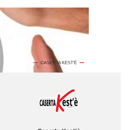
CASERTA KEST’È