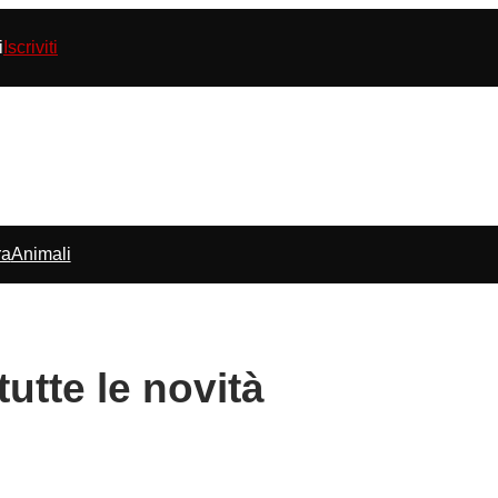
i
Iscriviti
ra
Animali
tutte le novità