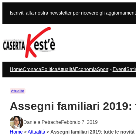
Vai
al
Iscriviti alla nostra newsletter per ricevere gli aggiornament
contenuto
Home
Cronaca
Politica
Attualità
Economia
Sport
Eventi
Sati
Attualità
Assegni familiari 2019: 
Daniela Petrache
Febbraio 7, 2019
Home
>
Attualità
>
Assegni familiari 2019: tutte le novità