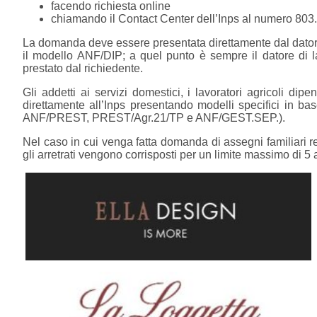
facendo richiesta online
chiamando il Contact Center dell’Inps al numero 803
La domanda deve essere presentata direttamente dal datore 
il modello ANF/DIP; a quel punto è sempre il datore di l
prestato dal richiedente.
Gli addetti ai servizi domestici, i lavoratori agricoli dip
direttamente all’Inps presentando modelli specifici in base
ANF/PREST, PREST/Agr.21/TP e ANF/GEST.SEP.).
Nel caso in cui venga fatta domanda di assegni familiari r
gli arretrati vengono corrisposti per un limite massimo di 5 