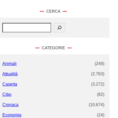
CERCA
S
e
a
r
c
CATEGORIE
h
Animali
(249)
Attualità
(2.763)
Caserta
(3.272)
Cibo
(82)
Cronaca
(10.674)
Economia
(24)