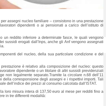
ta per assegni nucleo familiare – consistono in una prestazione
lavoratori dipendenti o ai pensionati a carico dell’istituto di
 un reddito inferiore a determinate fasce, le quali vengono
ei sussidi erogati dall’Inps, anche gli Anf vengono assegnati
ia.
componenti del nucleo, della sua particolare condizione e del
a prestazione è relativo alla composizione del nucleo: questo
voratore dipendente o un titolare di altri sussidi previdenziali
e non legalmente separato.Tramite la circolare n.68 dell’11
ini della corresponsione degli assegni e i rispettivi importi. Tali
uale dell’indice dei prezzi al consumo calcolata dall’ISTAT.
lla loro misura intera di 137,50 euro al mese per redditi fino a
e in tre differenti modalità: