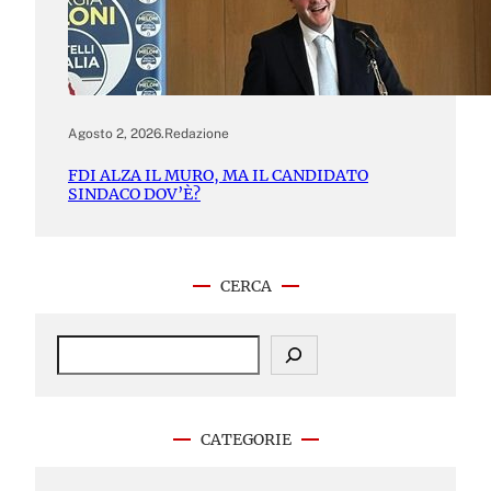
Agosto 2, 2026
.
Redazione
FDI ALZA IL MURO, MA IL CANDIDATO
SINDACO DOV’È?
CERCA
S
e
a
r
c
CATEGORIE
h