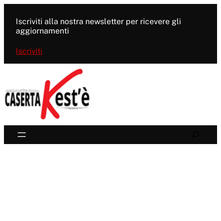
Vai
al
Iscriviti alla nostra newsletter per ricevere gli
contenuto
aggiornamenti
Iscriviti
Search