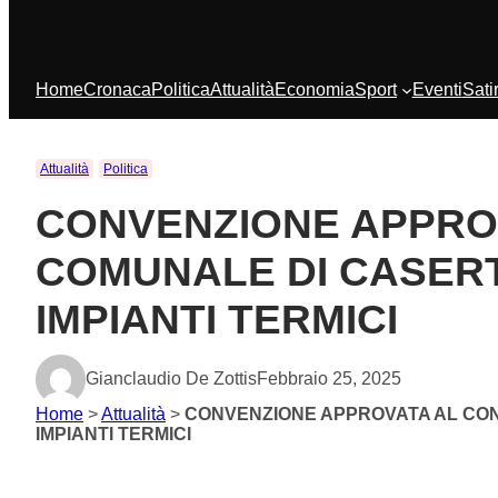
Home
Cronaca
Politica
Attualità
Economia
Sport
Eventi
Sati
Attualità
Politica
CONVENZIONE APPROV
COMUNALE DI CASERT
IMPIANTI TERMICI
Gianclaudio De Zottis
Febbraio 25, 2025
Home
>
Attualità
>
CONVENZIONE APPROVATA AL CON
IMPIANTI TERMICI