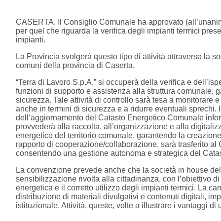
CASERTA. Il Consiglio Comunale ha approvato (all’unanimi
per quel che riguarda la verifica degli impianti termici prese
impianti.
La Provincia svolgerà questo tipo di attività attraverso la so
comuni della provincia di Caserta.
“Terra di Lavoro S.p.A.” si occuperà della verifica e dell’i
funzioni di supporto e assistenza alla struttura comunale, ga
sicurezza. Tale attività di controllo sarà tesa a monitorare e
anche in termini di sicurezza e a ridurre eventuali sprechi. I
dell’aggiornamento del Catasto Energetico Comunale inform
provvederà alla raccolta, all’organizzazione e alla digitaliz
energetico del territorio comunale, garantendo la creazione
rapporto di cooperazione/collaborazione, sarà trasferito al
consentendo una gestione autonoma e strategica del Catas
La convenzione prevede anche che la società in house del
sensibilizzazione rivolta alla cittadinanza, con l’obiettiv
energetica e il corretto utilizzo degli impianti termici. La 
distribuzione di materiali divulgativi e contenuti digitali,
istituzionale. Attività, queste, volte a illustrare i vantaggi