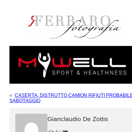
«
CASERTA, DISTRUTTO CAMION RIFIUTI PROBABIL
SABOTAGGIO
Gianclaudio De Zottis