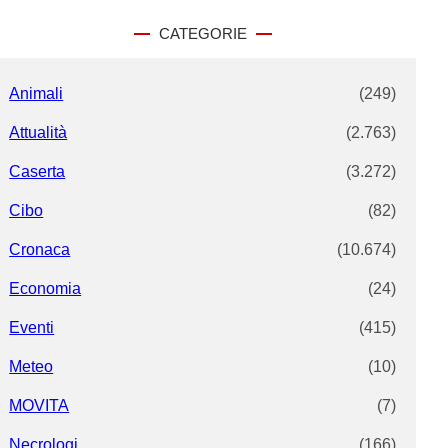
r
c
CATEGORIE
h
Animali
(249)
Attualità
(2.763)
Caserta
(3.272)
Cibo
(82)
Cronaca
(10.674)
Economia
(24)
Eventi
(415)
Meteo
(10)
MOVITA
(7)
Necrologi
(166)