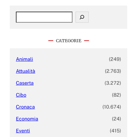
S
e
a
r
c
CATEGORIE
h
Animali
(249)
Attualità
(2.763)
Caserta
(3.272)
Cibo
(82)
Cronaca
(10.674)
Economia
(24)
Eventi
(415)