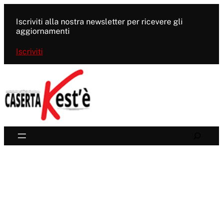
Vai
al
Iscriviti alla nostra newsletter per ricevere gli
contenuto
aggiornamenti
Iscriviti
Search