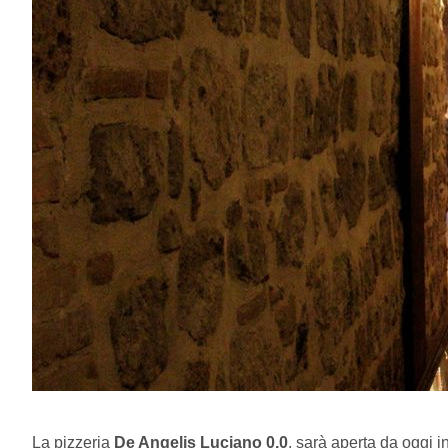
La pizzeria
De Angelis Luciano 0.0
. sarà aperta da oggi i