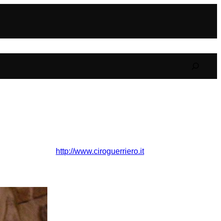
Search
http://www.ciroguerriero.it