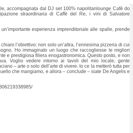
ocale, accompagnata dal DJ set 100% napolitanlounge Cafè do
pazione straordinaria di Caffè del Re, i vini di Salvatore
un’importante esperienza imprenditoriale alle spalle, prende
hiaro l’obiettivo: non solo un’altra, l’ennesima pizzeria di cui
sogno. Ho immaginato un luogo che raccogliesse le migliori
te e prestigiosa filiera enogastronomica. Questo posto, e non
ava. Voglio vedere intorno ai tavoli del mio locale, gente
iano – arte o solo dell’arte di vivere. Io ce la metterò tutta per
quello che mangiamo, e allora – conclude – siate De Angelis e
40806219338985/