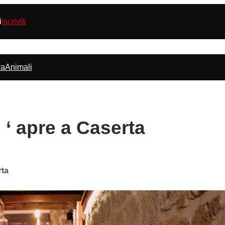
i
Iscriviti
ra
Animali
 ‘ apre a Caserta
rta