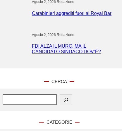
Agosto 2, 2026
.
Redazione
Carabinieri aggrediti fuori al Royal Bar
Agosto 2, 2026
.
Redazione
FDI ALZA IL MURO, MA IL
CANDIDATO SINDACO DOV’È?
CERCA
S
e
a
r
c
CATEGORIE
h