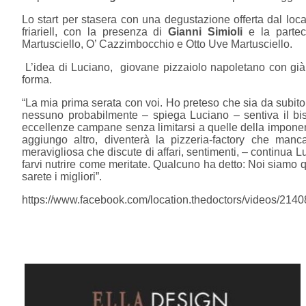
Lo start per stasera con una degustazione offerta dal l
friariell, con la presenza di
Gianni Simioli
e la parteci
Martusciello, O’ Cazzimbocchio e Otto Uve Martusciello.
L’idea di Luciano, giovane pizzaiolo napoletano con già 
forma.
“La mia prima serata con voi. Ho preteso che sia da subito c
nessuno probabilmente – spiega Luciano – sentiva il bi
eccellenze campane senza limitarsi a quelle della imponen
aggiungo altro, diventerà la pizzeria-factory che manc
meravigliosa che discute di affari, sentimenti, – continua Luc
farvi nutrire come meritate. Qualcuno ha detto: Noi siamo 
sarete i migliori”.
https://www.facebook.com/location.thedoctors/videos/21