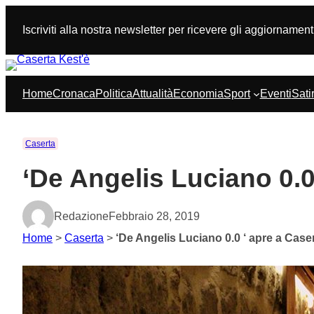
Vai
al
Iscriviti alla nostra newsletter per ricevere gli aggiornament
contenuto
Home
Cronaca
Politica
Attualità
Economia
Sport
Eventi
Sati
Caserta
‘De Angelis Luciano 0.0
Redazione
Febbraio 28, 2019
Home
>
Caserta
>
‘De Angelis Luciano 0.0 ‘ apre a Case