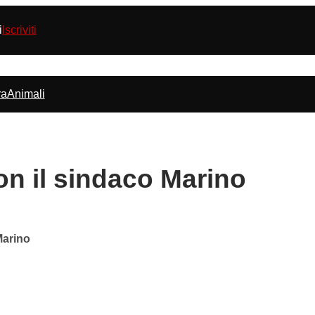
i
Iscriviti
ra
Animali
on il sindaco Marino
Marino