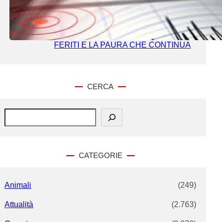
CAMPI FLEGREI, LA TERRA NON SI
FERMA: OLTRE 60 SCOSSE DOPO
IL SISMA DA 4.7. EVACUAZIONI,
FERITI E LA PAURA CHE CONTINUA
CERCA
S
e
a
r
c
CATEGORIE
h
Animali
(249)
Attualità
(2.763)