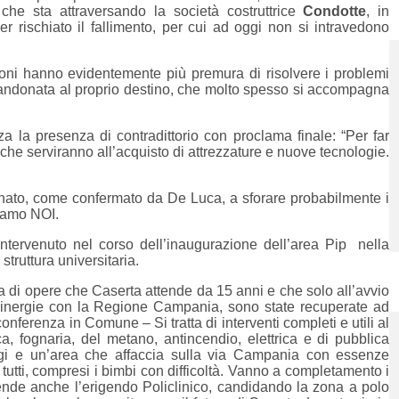
che sta attraversando la società costruttrice
Condotte
, in
r rischiato il fallimento, per cui ad oggi non si intravedono
tuzioni hanno evidentemente più premura di risolvere i problemi
bbandonata al proprio destino, che molto spesso si accompagna
 la presenza di contradittorio con proclama finale: “Per far
ro, che serviranno all’acquisto di attrezzature e nuove tecnologie.
tinato, come confermato da De Luca, a sforare probabilmente i
miamo NOI.
ervenuto nel corso dell’inaugurazione dell’area Pip nella
truttura universitaria.
ta di opere che Caserta attende da 15 anni e che solo all’avvio
 sinergie con la Regione Campania, sono state recuperate ad
ferenza in Comune – Si tratta di interventi completi e utili al
ica, fognaria, del metano, antincendio, elettrica e di pubblica
ggi e un’area che affaccia sulla via Campania con essenze
 tutti, compresi i bimbi con difficoltà. Vanno a completamento i
rende anche l’erigendo Policlinico, candidando la zona a polo