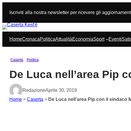
Vai
al
Iscriviti alla nostra newsletter per ricevere gli aggiornament
contenuto
Home
Cronaca
Politica
Attualità
Economia
Sport
Eventi
Sati
Caserta
Politica
De Luca nell’area Pip c
Redazione
Aprile 30, 2019
Home
>
Caserta
>
De Luca nell’area Pip con il sindaco 