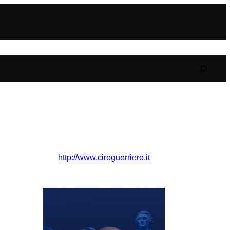
Search
http://www.ciroguerriero.it