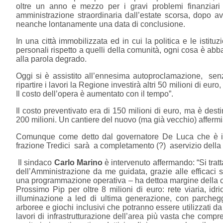
oltre un anno e mezzo per i gravi problemi finanziari 
amministrazione straordinaria dall’estate scorsa, dopo ave
neanche lontanamente una data di conclusione.
In una città immobilizzata ed in cui la politica e le isti
personali rispetto a quelli della comunità, ogni cosa è a
alla parola degrado.
Oggi si è assistito all’ennesima autoproclamazione, senza
ripartire i lavori la Regione investirà altri 50 milioni di eu
Il costo dell’opera è aumentato con il tempo”.
Il costo preventivato era di 150 milioni di euro, ma è des
200 milioni. Un cantiere del nuovo (ma già vecchio) affer
Comunque come detto dal governatore De Luca che è int
frazione Tredici sarà a completamento (?) aservizio della s
Il sindaco
Carlo Marino
è intervenuto affermando: “Si trat
dell’Amministrazione da me guidata, grazie alle efficaci
una programmazione operativa – ha dettoa margine della con
Prossimo Pip per oltre 8 milioni di euro: rete viaria, idr
illuminazione a led di ultima generazione, con parche
arboree e giochi inclusivi che potranno essere utilizzati da
lavori di infrastrutturazione dell’area più vasta che comp