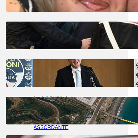
Maddaloni in lutto per la scomparsa di
Maddalena Santo: aveva 53 anni
Agosto 2, 2026
.
Redazione
Carabinieri aggrediti fuori al Royal Bar
Agosto 2, 2026
.
Redazione
FDI ALZA IL MURO, MA IL
CANDIDATO SINDACO DOV’È?
Agosto 1, 2026
.
Redazione
COMITATO 989: QUANDO IL
BLOCCO IN MARE LO FA SÁNCHEZ,
IL SILENZIO DIVENTA
ASSORDANTE
Agosto 1, 2026
.
Redazione