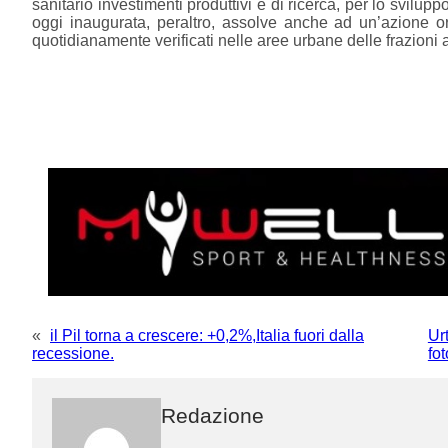
sanitario investimenti produttivi e di ricerca, per lo sviluppo
oggi inaugurata, peraltro, assolve anche ad un’azione orm
quotidianamente verificati nelle aree urbane delle frazioni 
«
il Pil torna a crescere: +0,2%,Italia fuori dalla
Ur
recessione.
fo
Redazione