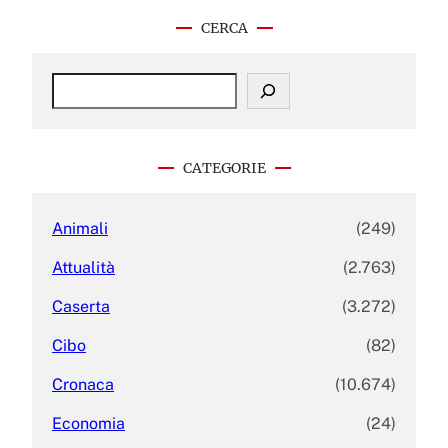
CERCA
S
e
a
r
c
CATEGORIE
h
Animali
(249)
Attualità
(2.763)
Caserta
(3.272)
Cibo
(82)
Cronaca
(10.674)
Economia
(24)