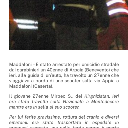
Maddaloni – È stato arrestato per omicidio stradale
dai carabinieri un 40enne di Arpaia (Benevento) che
ieri, alla guida di un’auto, ha travolto un 27enne che
viaggiava a bordo di uno scooter sulla via Appia a
Maddaloni (Caserta).
Il giovane 27enne Mirbec S., del
Kirghizistan, ieri
era stato travolto sulla Nazionale a Montedecore
mentre era in sella al suo scooter.
Per lui ferite gravissime, rottura del cranio e diversi
ematomi. era stato trasportato in ospedale in
prognosi riservata,
ma nella tarda serata è morto