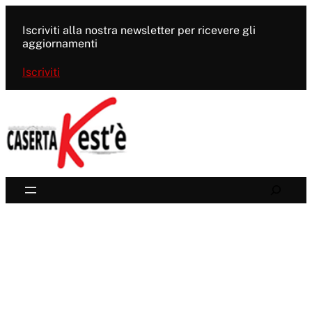
Vai
al
Iscriviti alla nostra newsletter per ricevere gli
contenuto
aggiornamenti
Iscriviti
Search