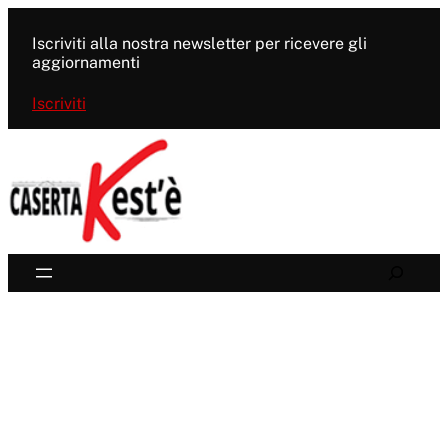
Vai
al
Iscriviti alla nostra newsletter per ricevere gli
contenuto
aggiornamenti
Iscriviti
Search