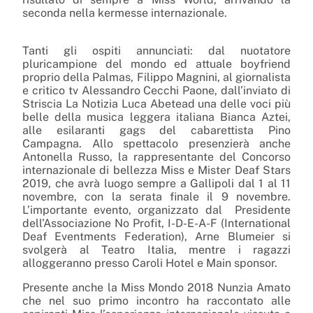
seconda nella kermesse internazionale.
Tanti gli ospiti annunciati: dal nuotatore
pluricampione del mondo ed attuale boyfriend
proprio della Palmas,
Filippo Magnini
, al giornalista
e critico tv
Alessandro Cecchi Paone
, dall’inviato di
Striscia La Notizia
Luca Abete
ad una delle voci più
belle della musica leggera italiana
Bianca Aztei
,
alle esilaranti gags del cabarettista
Pino
Campagna
. Allo spettacolo presenzierà anche
Antonella Russo, la rappresentante del Concorso
internazionale di bellezza Miss e Mister Deaf Stars
2019, che avrà luogo sempre a Gallipoli dal 1 al 11
novembre, con la serata finale il 9 novembre.
L’importante evento, organizzato dal
Presidente
dell’Associazione No Profit, I-D-E-A-F (International
Deaf Eventments Federation), Arne Blumeier si
svolgerà al Teatro Italia, mentre i ragazzi
alloggeranno presso Caroli Hotel e Main sponsor.
Presente anche la Miss Mondo 2018 Nunzia Amato
che nel suo primo incontro ha raccontato alle