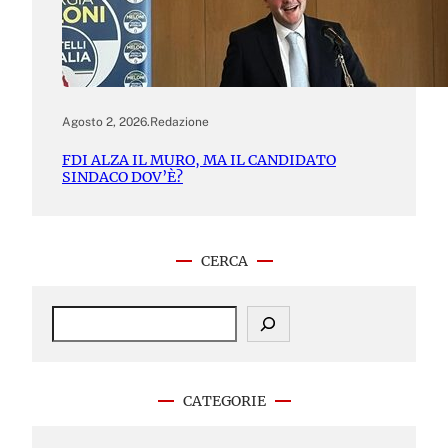
Agosto 2, 2026
.
Redazione
FDI ALZA IL MURO, MA IL CANDIDATO
SINDACO DOV’È?
CERCA
S
e
a
r
c
CATEGORIE
h