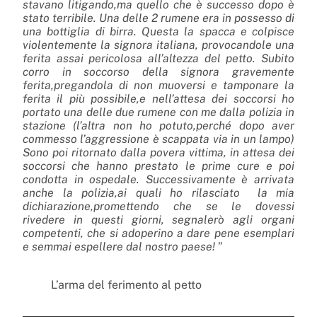
stavano litigando,ma quello che è successo dopo è
stato terribile. Una delle 2 rumene era in possesso di
una bottiglia di birra. Questa la spacca e colpisce
violentemente la signora italiana, provocandole una
ferita assai pericolosa all’a
ltezza del petto. Subito
corro in soccorso della signora gravemente
ferita,pregandola di non muoversi e tamponare la
ferita il più possibile,e nell’attesa dei soccorsi ho
portato una delle due rumene con me dalla polizia in
stazione (l’altra non ho potuto,perché dopo aver
commesso l’aggressione è scappata via in un lampo)
Sono poi ritornato dalla povera vittima, in attesa dei
soccorsi che hanno prestato le prime cure e poi
condotta in ospedale. Successivamente è arrivata
anche la polizia,ai quali ho rilasciato la mia
dichiarazione,promettendo che se le dovessi
rivedere in questi giorni, segnalerò agli organi
competenti, che si adoperino a dare pene esemplari
e semmai espellere dal nostro paese!
”
L’arma del ferimento al petto