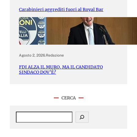
Carabinieri aggrediti fuori al Royal Bar
Agosto 2, 2026
.
Redazione
FDI ALZA IL MURO, MA IL CANDIDATO
SINDACO DOV’È?
CERCA
S
e
a
r