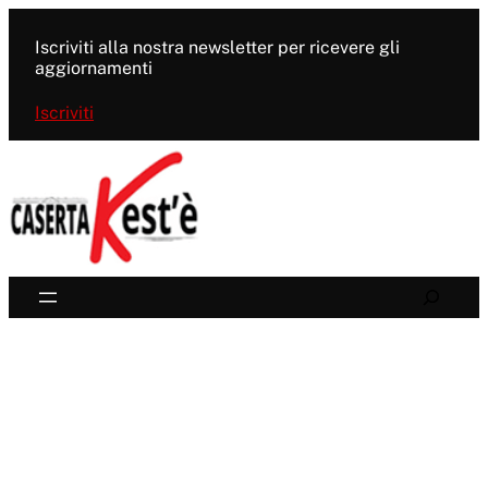
Vai
al
Iscriviti alla nostra newsletter per ricevere gli
contenuto
aggiornamenti
Iscriviti
Search