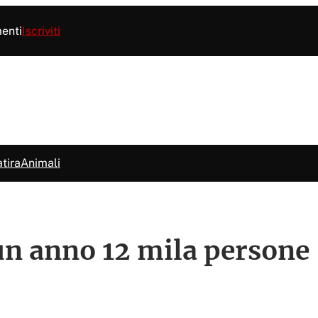
menti
Iscriviti
tira
Animali
 un anno 12 mila persone