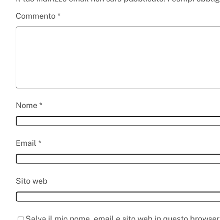
Commento
*
Nome
*
Email
*
Sito web
Salva il mio nome, email e sito web in questo browse