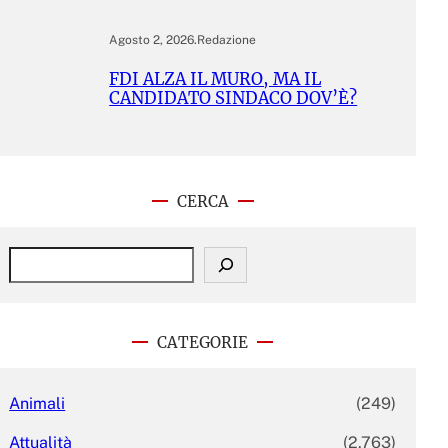
Agosto 2, 2026
.
Redazione
FDI ALZA IL MURO, MA IL
CANDIDATO SINDACO DOV’È?
CERCA
S
e
a
r
c
CATEGORIE
h
Animali
(249)
Attualità
(2.763)