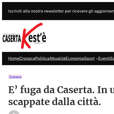
Vai
al
Iscriviti alla nostra newsletter per ricevere gli aggiorna
contenuto
Home
Cronaca
Politica
Attualità
Economia
Sport
Eventi
Sa
Cronaca
E’ fuga da Caserta. In
scappate dalla città.