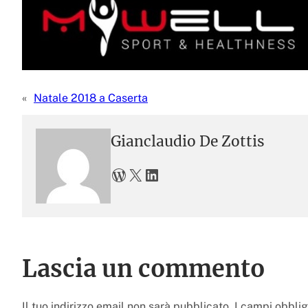
«
Natale 2018 a Caserta
Gianclaudio De Zottis
WordPress
X
LinkedIn
Lascia un commento
Il tuo indirizzo email non sarà pubblicato.
I campi obbli