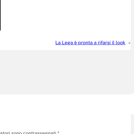
La Lega è pronta a rifarsi il look
»
gatori sono contrassegnati
*