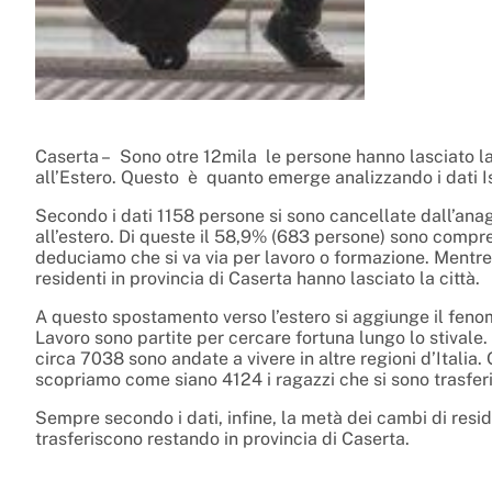
Caserta – Sono otre 12mila le persone hanno lasciato la pro
all’Estero. Questo è quanto emerge analizzando i dati Ist
Secondo i dati 1158 persone si sono cancellate dall’ana
all’estero. Di queste il 58,9% (683 persone) sono comprese
deduciamo che si va via per lavoro o formazione. Mentre 
residenti in provincia di Caserta hanno lasciato la città.
A questo spostamento verso l’estero si aggiunge il feno
Lavoro sono partite per cercare fortuna lungo lo stival
circa 7038 sono andate a vivere in altre regioni d’Italia.
scopriamo come siano 4124 i ragazzi che si sono trasferiti
Sempre secondo i dati, infine, la metà dei cambi di resi
trasferiscono restando in provincia di Caserta.