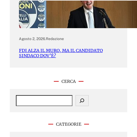
Agosto 2, 2026
.
Redazione
FDI ALZA IL MURO, MA IL CANDIDATO
SINDACO DOV’È?
CERCA
S
e
a
r
c
CATEGORIE
h