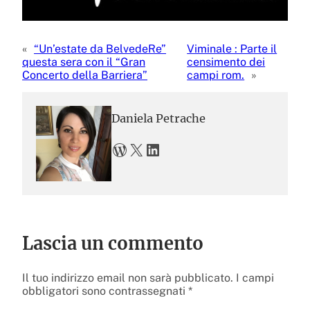
«
“Un’estate da BelvedeRe”
Viminale : Parte il
questa sera con il “Gran
censimento dei
Concerto della Barriera”
campi rom.
»
Daniela Petrache
WordPress
X
LinkedIn
Lascia un commento
Il tuo indirizzo email non sarà pubblicato.
I campi
obbligatori sono contrassegnati
*