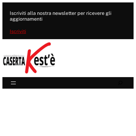
Vai
al
Iscriviti alla nostra newsletter per ricevere gli
contenuto
aggiornamenti
Iscriviti
Search