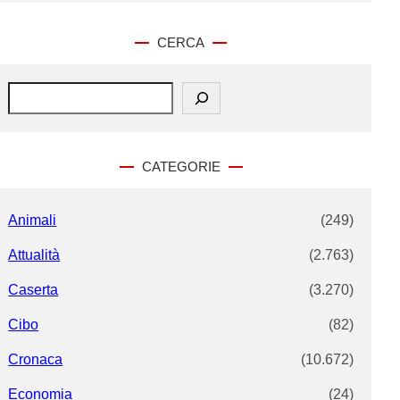
CERCA
S
e
a
r
c
CATEGORIE
h
Animali
(249)
Attualità
(2.763)
Caserta
(3.270)
Cibo
(82)
Cronaca
(10.672)
Economia
(24)