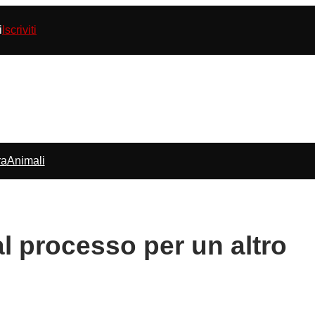
i
Iscriviti
ra
Animali
al processo per un altro