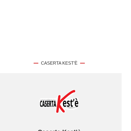
CASERTA KEST’È