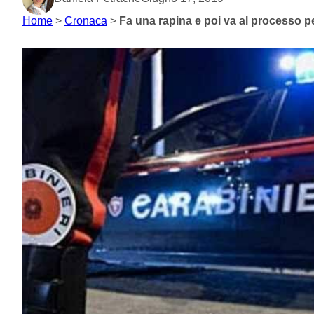
Home
>
Cronaca
>
Fa una rapina e poi va al processo pe