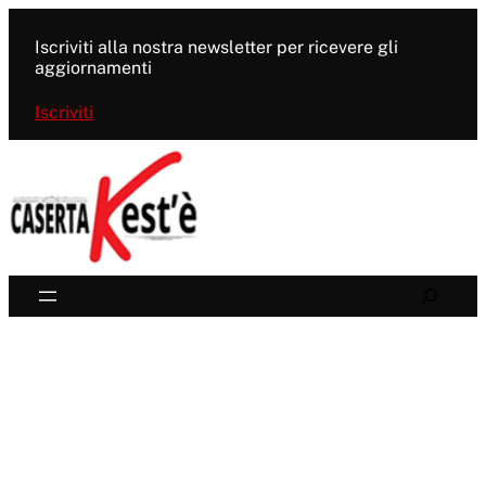
Vai
al
Iscriviti alla nostra newsletter per ricevere gli
contenuto
aggiornamenti
Iscriviti
Search