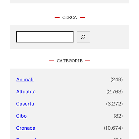
CERCA
S
e
a
r
c
CATEGORIE
h
Animali
(249)
Attualità
(2.763)
Caserta
(3.272)
Cibo
(82)
Cronaca
(10.674)