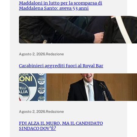
Maddaloni in lutto per la scomparsa di
Maddalena Santo: aveva 53 anni
Agosto 2, 2026
.
Redazione
Carabinieri aggrediti fuori al Royal Bar
Agosto 2, 2026
.
Redazione
FDI ALZA IL MURO, MA IL CANDIDATO
SINDACO DOV’È?