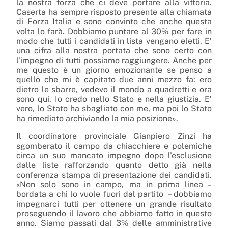
la nostra forza che ci deve portare alla vittoria.
Caserta ha sempre risposto presente alla chiamata
di Forza Italia e sono convinto che anche questa
volta lo farà. Dobbiamo puntare al 30% per fare in
modo che tutti i candidati in lista vengano eletti. E’
una cifra alla nostra portata che sono certo con
l’impegno di tutti possiamo raggiungere. Anche per
me questo è un giorno emozionante se penso a
quello che mi è capitato due anni mezzo fa: ero
dietro le sbarre, vedevo il mondo a quadretti e ora
sono qui. Io credo nello Stato e nella giustizia. E’
vero, lo Stato ha sbagliato con me, ma poi lo Stato
ha rimediato archiviando la mia posizione».
Il coordinatore provinciale Gianpiero Zinzi ha
sgomberato il campo da chiacchiere e polemiche
circa un suo mancato impegno dopo l’esclusione
dalle liste rafforzando quanto detto già nella
conferenza stampa di presentazione dei candidati.
«Non solo sono in campo, ma in prima linea –
bordata a chi lo vuole fuori dal partito – dobbiamo
impegnarci tutti per ottenere un grande risultato
proseguendo il lavoro che abbiamo fatto in questo
anno. Siamo passati dal 3% delle amministrative