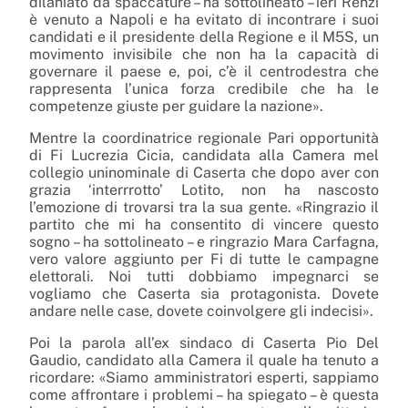
dilaniato da spaccature – ha sottolineato – ieri Renzi
è venuto a Napoli e ha evitato di incontrare i suoi
candidati e il presidente della Regione e il M5S, un
movimento invisibile che non ha la capacità di
governare il paese e, poi, c’è il centrodestra che
rappresenta l’unica forza credibile che ha le
competenze giuste per guidare la nazione».
Mentre la coordinatrice regionale Pari opportunità
di Fi Lucrezia Cicia, candidata alla Camera mel
collegio uninominale di Caserta che dopo aver con
grazia ‘interrrotto’ Lotito, non ha nascosto
l’emozione di trovarsi tra la sua gente. «Ringrazio il
partito che mi ha consentito di vincere questo
sogno – ha sottolineato – e ringrazio Mara Carfagna,
vero valore aggiunto per Fi di tutte le campagne
elettorali. Noi tutti dobbiamo impegnarci se
vogliamo che Caserta sia protagonista. Dovete
andare nelle case, dovete coinvolgere gli indecisi».
Poi la parola all’ex sindaco di Caserta Pio Del
Gaudio, candidato alla Camera il quale ha tenuto a
ricordare: «Siamo amministratori esperti, sappiamo
come affrontare i problemi – ha spiegato – è questa