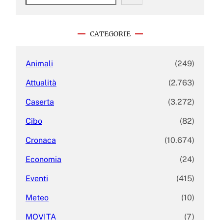
e
a
r
c
CATEGORIE
h
Animali
(249)
Attualità
(2.763)
Caserta
(3.272)
Cibo
(82)
Cronaca
(10.674)
Economia
(24)
Eventi
(415)
Meteo
(10)
MOVITA
(7)