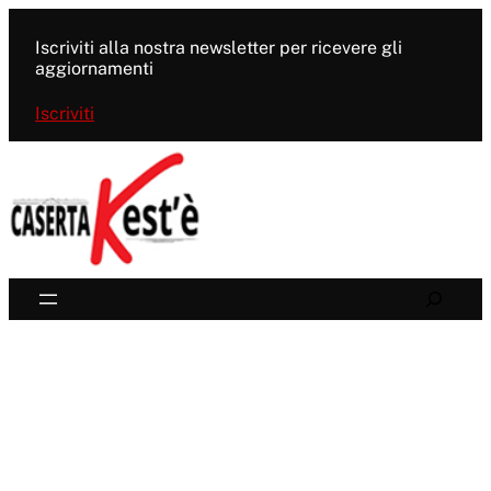
Vai
al
Iscriviti alla nostra newsletter per ricevere gli
contenuto
aggiornamenti
Iscriviti
Search