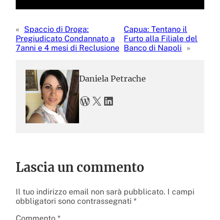
«
Spaccio di Droga:
Capua: Tentano il
Pregiudicato Condannato a
Furto alla Filiale del
7anni e 4 mesi di Reclusione
Banco di Napoli
»
Daniela Petrache
WordPress
X
LinkedIn
Lascia un commento
Il tuo indirizzo email non sarà pubblicato.
I campi
obbligatori sono contrassegnati
*
Commento
*