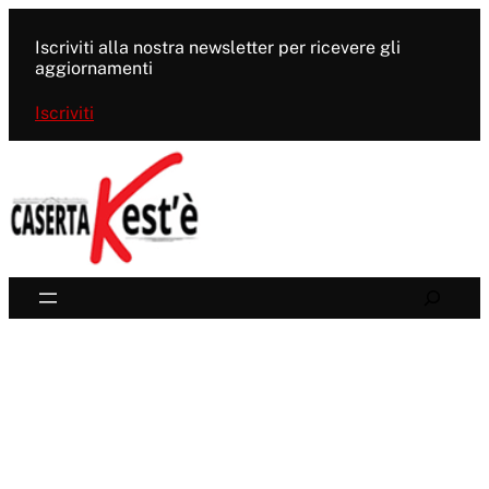
Vai
al
Iscriviti alla nostra newsletter per ricevere gli
contenuto
aggiornamenti
Iscriviti
Search