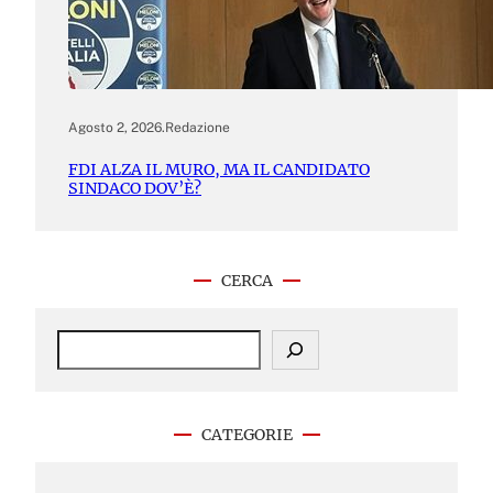
Agosto 2, 2026
.
Redazione
FDI ALZA IL MURO, MA IL CANDIDATO
SINDACO DOV’È?
CERCA
S
e
a
r
c
CATEGORIE
h