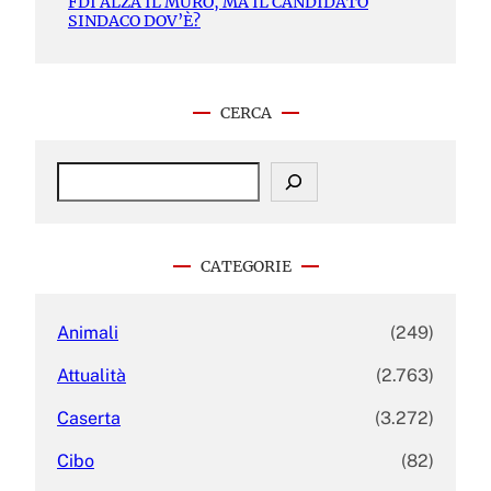
FDI ALZA IL MURO, MA IL CANDIDATO
SINDACO DOV’È?
CERCA
S
e
a
r
c
CATEGORIE
h
Animali
(249)
Attualità
(2.763)
Caserta
(3.272)
Cibo
(82)