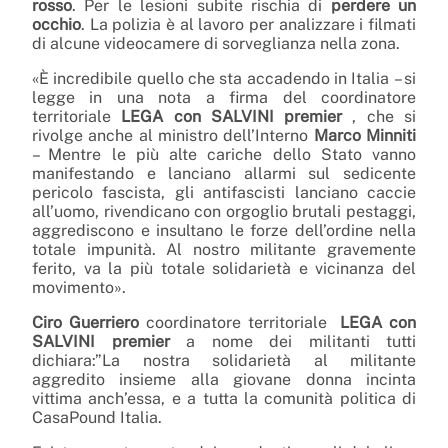
rosso
. Per le lesioni subite rischia di
perdere un
occhio
. La polizia è al lavoro per analizzare i filmati
di alcune videocamere di sorveglianza nella zona.
«È incredibile quello che sta accadendo in Italia – si
legge in una nota a firma del coordinatore
territoriale
LEGA con SALVINI premier
, che si
rivolge anche al ministro dell’Interno
Marco Minniti
– Mentre le più alte cariche dello Stato vanno
manifestando e lanciano allarmi sul sedicente
pericolo fascista, gli antifascisti lanciano caccie
all’uomo, rivendicano con orgoglio brutali pestaggi,
aggrediscono e insultano le forze dell’ordine nella
totale impunità. Al nostro militante gravemente
ferito, va la più totale solidarietà e vicinanza del
movimento».
Ciro Guerriero
coordinatore territoriale
LEGA con
SALVINI premier
a nome dei militanti
tutti
dichiara:”La nostra solidarietà al militante
aggredito insieme alla giovane donna incinta
vittima anch’essa, e a tutta la comunità politica di
CasaPound Italia.