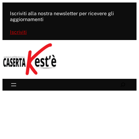
Vai
al
Iscriviti alla nostra newsletter per ricevere gli
contenuto
aggiornamenti
Iscriviti
Search