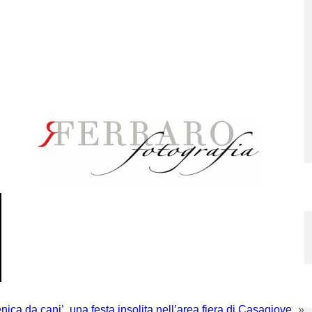
ica da cani’, una festa insolita nell’area fiera di Casagiove
»