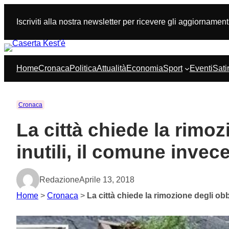
Vai
al
Iscriviti alla nostra newsletter per ricevere gli aggiornament
contenuto
Home
Cronaca
Politica
Attualità
Economia
Sport
Eventi
Sati
Cronaca
La città chiede la rimo
inutili, il comune inve
Redazione
Aprile 13, 2018
Home
>
Cronaca
>
La città chiede la rimozione degli ob