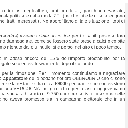
i dei fusti degli alberi, tombini otturati, panchine devastate,
‘malapolitica’ e dalla moda ZTL (perchè tutte le città la tengono
i tratti interessati) . Ne approfittano di tale situazione i topi di
usculus
) avevano delle discesine
per i disabili poste ai loro
tano danneggiate, come se fossero state prese a calci o colpite
nto ritenuto dai più inutile, si è perso nel giro di poco tempo.
in attesa ancora del 15% dell’importo prestabilito per la
gato solo ed esclusivamente dopo il collaudo.
e per la rimozione. Per il momento continuiamo a ringraziare
b appaltatore
delle pedane fioriere OBBROBRIO che ci sono
ere e la restante cifra circa
€9000
per piante che non esistono
sono una VERGOGNA per gli occhi e per la tasca, oggi veniamo
 spesa a bilancio di 9.750 euro per la ristrutturazione delle
tadino aveva promesso sia in campagna elettorale che in un