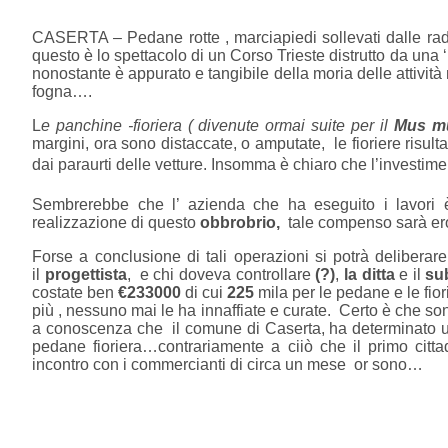
CASERTA – Pedane rotte , marciapiedi sollevati dalle radic
questo è lo spettacolo di un Corso Trieste distrutto da una 
nonostante è appurato e tangibile della moria delle attività ne
fogna….
L
e panchine -fioriera ( divenute ormai suite per il
Mus m
margini, ora sono distaccate, o amputate, le fioriere risul
dai paraurti delle vetture. Insomma è chiaro che l’investime
Sembrerebbe che l’ azienda che ha eseguito i lavori è 
realizzazione di questo
obbrobrio,
tale compenso sarà ero
Forse a conclusione di tali operazioni si potrà deliberar
il
progettista
, e chi doveva controllare
(?)
,
la ditta
e il
su
costate ben
€233000
di cui
225
mila per le pedane e le fiori
più , nessuno mai le ha innaffiate e curate. Certo è che 
a conoscenza che il comune di Caserta, ha determinato una
pedane fioriera…contrariamente a ciiò che il primo cit
incontro con i commercianti di circa un mese or sono…