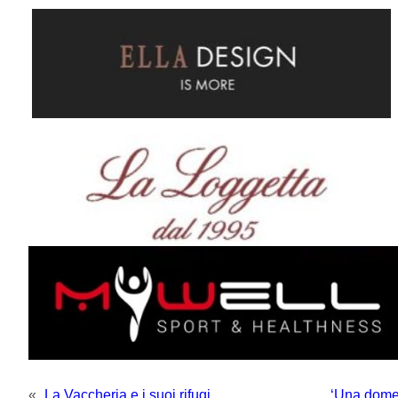
«
La Vaccheria e i suoi rifugi
‘Una domen