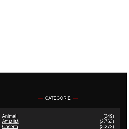
CATEGORIE
Animali
(249)
Attualità
(2.763)
Caserta
(3.272)