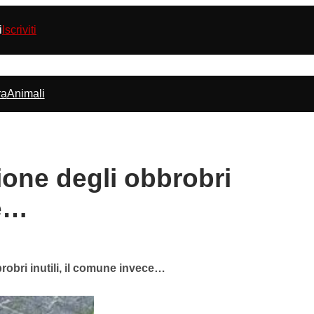
i
Iscriviti
ra
Animali
zione degli obbrobri
ce…
brobri inutili, il comune invece…