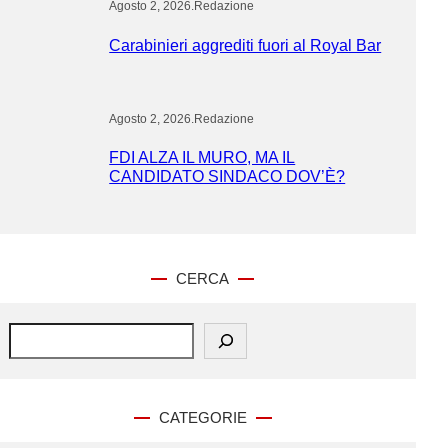
Agosto 2, 2026
.
Redazione
Carabinieri aggrediti fuori al Royal Bar
Agosto 2, 2026
.
Redazione
FDI ALZA IL MURO, MA IL
CANDIDATO SINDACO DOV’È?
CERCA
S
e
a
r
c
CATEGORIE
h