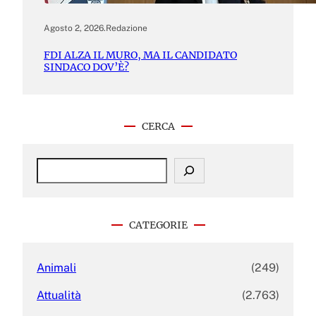
Agosto 2, 2026
.
Redazione
FDI ALZA IL MURO, MA IL CANDIDATO
SINDACO DOV’È?
CERCA
S
e
a
r
c
CATEGORIE
h
Animali
(249)
Attualità
(2.763)