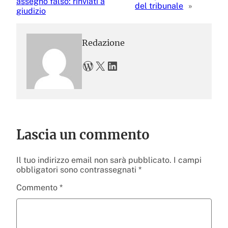
assegno falso: rinviati a
del tribunale
»
giudizio
Redazione
WordPress
X
LinkedIn
Lascia un commento
Il tuo indirizzo email non sarà pubblicato.
I campi
obbligatori sono contrassegnati
*
Commento
*