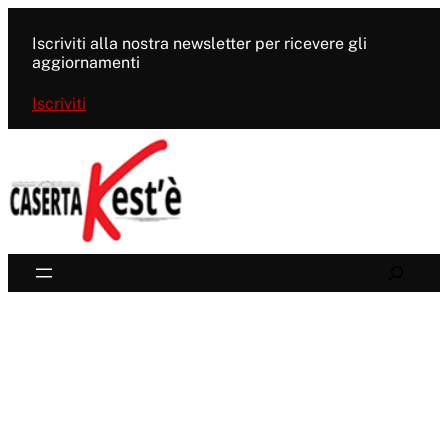
Vai
al
Iscriviti alla nostra newsletter per ricevere gli
contenuto
aggiornamenti
Iscriviti
Search