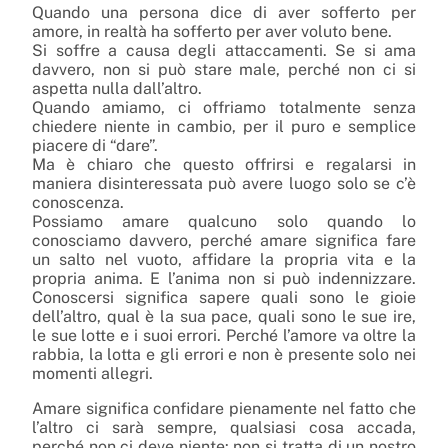
Quando una persona dice di aver sofferto per
amore, in realtà ha sofferto per aver voluto bene.
Si soffre a causa degli attaccamenti. Se si ama
davvero, non si può stare male, perché non ci si
aspetta nulla dall’altro.
Quando amiamo, ci offriamo totalmente senza
chiedere niente in cambio, per il puro e semplice
piacere di “dare”.
Ma è chiaro che questo offrirsi e regalarsi in
maniera disinteressata può avere luogo solo se c’è
conoscenza.
Possiamo amare qualcuno solo quando lo
conosciamo davvero, perché amare significa fare
un salto nel vuoto, affidare la propria vita e la
propria anima. E l’anima non si può indennizzare.
Conoscersi significa sapere quali sono le gioie
dell’altro, qual è la sua pace, quali sono le sue ire,
le sue lotte e i suoi errori. Perché l’amore va oltre la
rabbia, la lotta e gli errori e non è presente solo nei
momenti allegri.
Amare significa confidare pienamente nel fatto che
l’altro ci sarà sempre, qualsiasi cosa accada,
perché non ci deve niente: non si tratta di un nostro