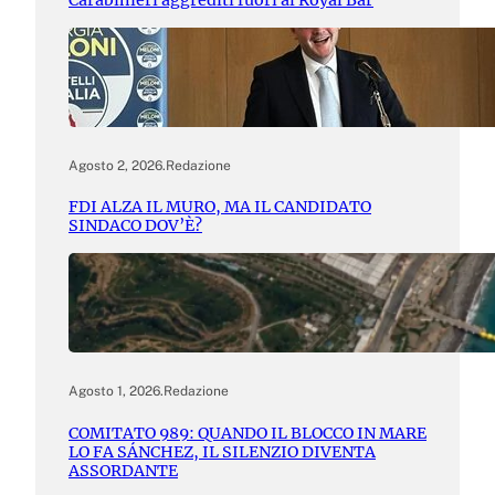
Agosto 2, 2026
.
Redazione
FDI ALZA IL MURO, MA IL CANDIDATO
SINDACO DOV’È?
Agosto 1, 2026
.
Redazione
COMITATO 989: QUANDO IL BLOCCO IN MARE
LO FA SÁNCHEZ, IL SILENZIO DIVENTA
ASSORDANTE