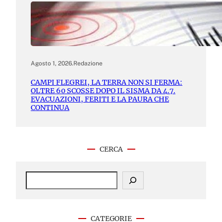
Agosto 1, 2026
.
Redazione
CAMPI FLEGREI, LA TERRA NON SI FERMA:
OLTRE 60 SCOSSE DOPO IL SISMA DA 4.7.
EVACUAZIONI, FERITI E LA PAURA CHE
CONTINUA
CERCA
S
e
a
r
c
CATEGORIE