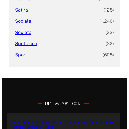
Satira
(125)
Sociale
(1.240)
Società
(32)
Spettacoli
(32)
Sport
(605)
ULTIMI ARTICOLI
Maddaloni in lutto per la scomparsa di Maddalena
Santo: aveva 53 anni