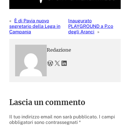
«
È di Pavia nuovo
Inaugurato
segretario della Lega in
PLAYGROUND a P.co
Campania
degli Aranci
»
Redazione
WordPress
X
LinkedIn
Lascia un commento
Il tuo indirizzo email non sarà pubblicato.
I campi
obbligatori sono contrassegnati
*