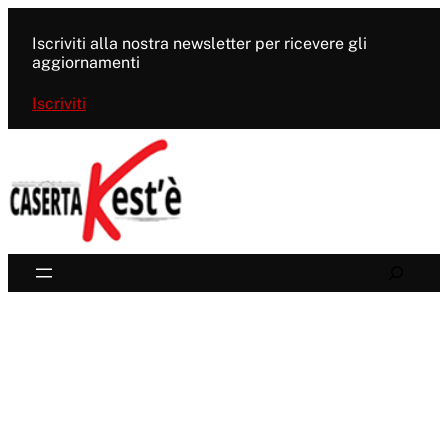
Vai
al
Iscriviti alla nostra newsletter per ricevere gli
contenuto
aggiornamenti
Iscriviti
Search