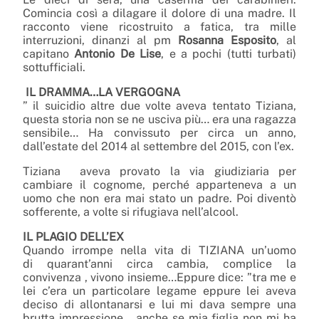
Comincia così a dilagare il dolore di una madre. Il
racconto viene ricostruito a fatica, tra mille
interruzioni, dinanzi al pm
Rosanna Esposito
, al
capitano
Antonio De Lise
, e a pochi (tutti turbati)
sottufficiali.
IL DRAMMA…LA VERGOGNA
” il suicidio altre due volte aveva tentato Tiziana,
questa storia non se ne usciva più… era una ragazza
sensibile… Ha convissuto per circa un anno,
dall’estate del 2014 al settembre del 2015, con l’ex.
Tiziana aveva provato la via giudiziaria per
cambiare il cognome, perché apparteneva a un
uomo che non era mai stato un padre. Poi diventò
sofferente, a volte si rifugiava nell’alcool.
IL PLAGIO DELL’EX
Quando irrompe nella vita di TIZIANA un’uomo
di quarant’anni circa cambia, complice la
convivenza , vivono insieme…Eppure dice: ”tra me e
lei c’era un particolare legame eppure lei aveva
deciso di allontanarsi e lui mi dava sempre una
brutta impressione… anche se mia figlia non mi ha