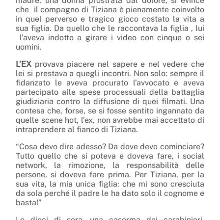
madre, una donna prostrata dal dolore, si evince
che il compagno di Tiziana è pienamente coinvolto
in quel perverso e tragico gioco costato la vita a
sua figlia. Da quello che le raccontava la figlia , lui
l’aveva indotto a girare i video con cinque o sei
uomini.
L’EX
provava piacere nel sapere e nel vedere che
lei si prestava a quegli incontri. Non solo: sempre il
fidanzato le aveva procurato l’avvocato e aveva
partecipato alle spese processuali della battaglia
giudiziaria contro la diffusione di quei filmati. Una
contesa che, forse, se si fosse sentito ingannato da
quelle scene hot, l’ex. non avrebbe mai accettato di
intraprendere al fianco di Tiziana.
“Cosa devo dire adesso? Da dove devo cominciare?
Tutto quello che si poteva e doveva fare, i social
network, la rimozione, la responsabilità delle
persone, si doveva fare prima. Per Tiziana, per la
sua vita, la mia unica figlia: che mi sono cresciuta
da sola perché il padre le ha dato solo il cognome e
basta!”
Le dieci di sera, una caserma dei carabinieri.