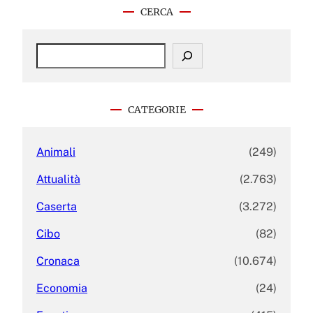
CERCA
S
e
a
r
c
CATEGORIE
h
Animali
(249)
Attualità
(2.763)
Caserta
(3.272)
Cibo
(82)
Cronaca
(10.674)
Economia
(24)