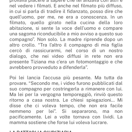
provava piacere a sapere che lei andava con altri e
nel vedere i filmati. E anche nel filmato più diffuso,
in cui si parla di tradire il fidanzato, posso dire che
quell’uomo, per me, ne era a conoscenza. In un
filmato, quello girato nella cucina della loro
abitazione, si sente la voce dell’uomo e compare
una sagoma riconducibile a mio avviso a questo suo
compagno”. Non solo. La madre riprende dopo un
altro crollo. “Tra l’altro il compagno di mia figlia
cercò di rassicurarmi, nel corso di un nostro
dialogo, che nei video diffusi in rete non era
presente Tiziana ma c’era un fotomontaggio e che
avrebbero provveduto a difenderla”.
Poi lei lancia l’accusa più pesante. Ma tutta da
provare. “Secondo me, i video furono pubblicati dal
suo compagno per costringerla a rimanere con lui.
Ma lei per la vergogna temporeggiò, rinviò questo
ritorno a casa nostra. Le chiesi spiegazioni… Mi
disse che ci voleva tempo, che non era facile
nemmeno per lei”. Si separarono, ma non
pacificamente. Lei a volte tornava con lividi. La
mamma sostiene che forse lui voleva lucrare.