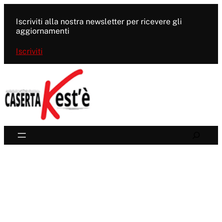
Vai
al
Iscriviti alla nostra newsletter per ricevere gli
contenuto
aggiornamenti
Iscriviti
Search