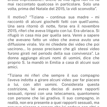
mai raccontato qualcosa in particolare. Solo una
volta, prima del Natale del 2015, la vidi sconvolta”.
Il motivo? “Tiziana – continua sua madre – mi
raccontò di alcuni giochetti fatti con quell’uomo.
Una sera ritornò di notte, forse era il novembre
2015, riferì che aveva litigato con lui. Era ubriaca. Si
rifugiò in casa mia per quella sera. Venni a sapere
che avevano fatto un video che aveva avuto una
diffusione virale. Voi mi chiedete dei video che poi
uscirono… Io posso precisare che gli stessi video
furono girati nel periodo della sua convivenza”. La
donna aggiunge alcuni nomi di uomini, dice che
proprio S. la mandò in Emilia a casa di alcuni suoi
amici.
“Tiziana mi riferì che sempre il suo compagno
l’aveva indotta a girare alcuni video per far piacere
a lui, con altri uomini. Considerata questa
costrizione, lei aveva deciso di avere rapporti
sessuali, ripresi con una telecamera, quantomeno
con persone che lei gradiva. Il suo compagno, in
realtà, non era presente a quei rapporti sessuali, ma