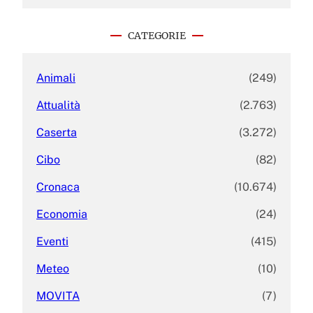
a
r
c
CATEGORIE
h
Animali
(249)
Attualità
(2.763)
Caserta
(3.272)
Cibo
(82)
Cronaca
(10.674)
Economia
(24)
Eventi
(415)
Meteo
(10)
MOVITA
(7)