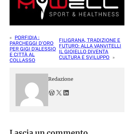
«
PORFIDIA :
FILIGRANA, TRADIZIONE E
PARCHEGGI D’ORO
FUTURO: ALLA VANVITELLI
PER GIGI D’ALESSIO
IL GIOIELLO DIVENTA
E CITTÀ AL
CULTURA E SVILUPPO
»
COLLASSO
Redazione
WordPress
X
LinkedIn
Lascia un commento