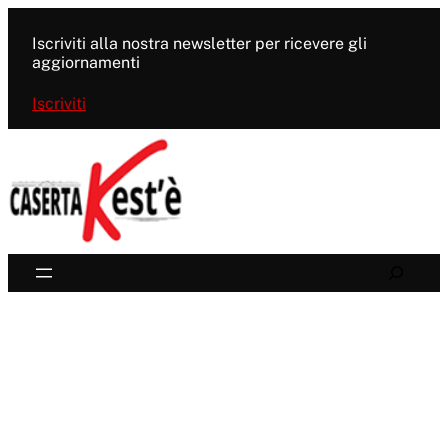
Vai
al
Iscriviti alla nostra newsletter per ricevere gli
contenuto
aggiornamenti
Iscriviti
Search