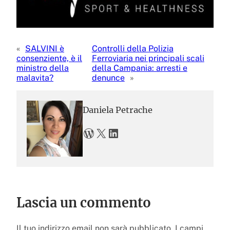
«
SALVINI è
Controlli della Polizia
consenziente, è il
Ferroviaria nei principali scali
ministro della
della Campania: arresti e
malavita?
denunce
»
Daniela Petrache
WordPress
X
LinkedIn
Lascia un commento
Il tuo indirizzo email non sarà pubblicato.
I campi