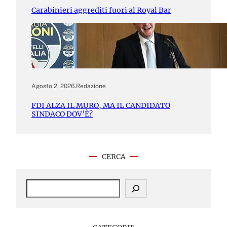
Carabinieri aggrediti fuori al Royal Bar
Agosto 2, 2026
.
Redazione
FDI ALZA IL MURO, MA IL CANDIDATO
SINDACO DOV’È?
CERCA
S
e
a
r
c