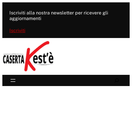
Vai
al
Iscriviti alla nostra newsletter per ricevere gli
contenuto
aggiornamenti
Iscriviti
Search