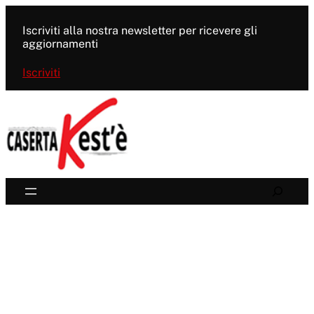
Vai
al
Iscriviti alla nostra newsletter per ricevere gli
contenuto
aggiornamenti
Iscriviti
Search