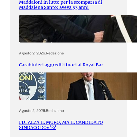
Maddaloni in lutto per la scomparsa di
Maddalena Santo: aveva 53 anni
Agosto 2, 2026
.
Redazione
Carabinieri aggrediti fuori al Royal Bar
Agosto 2, 2026
.
Redazione
FDI ALZA IL MURO, MA IL CANDIDATO
SINDACO DOV’È?