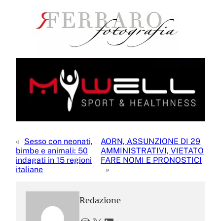
«
Sesso con neonati,
AORN, ASSUNZIONE DI 29
bimbe e animali: 50
AMMINISTRATIVI, VIETATO
indagati in 15 regioni
FARE NOMI E PRONOSTICI
italiane
»
Redazione