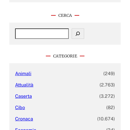
CERCA
S
e
a
r
c
CATEGORIE
h
Animali
(249)
Attualità
(2.763)
Caserta
(3.272)
Cibo
(82)
Cronaca
(10.674)