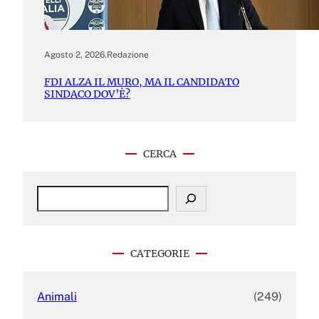
Agosto 2, 2026
.
Redazione
FDI ALZA IL MURO, MA IL CANDIDATO
SINDACO DOV’È?
CERCA
S
e
a
r
c
CATEGORIE
h
Animali
(249)