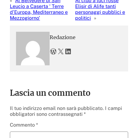
«
Al Belvedere di San
Al club a luci rosse
Leucio a Caserta ‘ Terre
Elisir di Alife tanti
d’Europa, Mediterraneo e
personaggi pubblici e
Mezzogiorno’
politici
»
Redazione
WordPress
X
LinkedIn
Lascia un commento
Il tuo indirizzo email non sarà pubblicato.
I campi
obbligatori sono contrassegnati
*
Commento
*