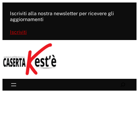
Vai
al
Iscriviti alla nostra newsletter per ricevere gli
contenuto
aggiornamenti
Iscriviti
Search