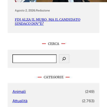
Agosto 2, 2026
.
Redazione
FDI ALZA IL MURO, MA IL CANDIDATO
SINDACO DOV’È?
CERCA
S
e
a
r
c
CATEGORIE
h
Animali
(249)
Attualità
(2.763)