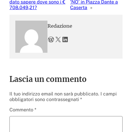
dato sapere dove sono i €
‘NO’ in Piazza Dante a
708.049,21?
Caserta
»
Redazione
WordPress
X
LinkedIn
Lascia un commento
Il tuo indirizzo email non sarà pubblicato.
I campi
obbligatori sono contrassegnati
*
Commento
*