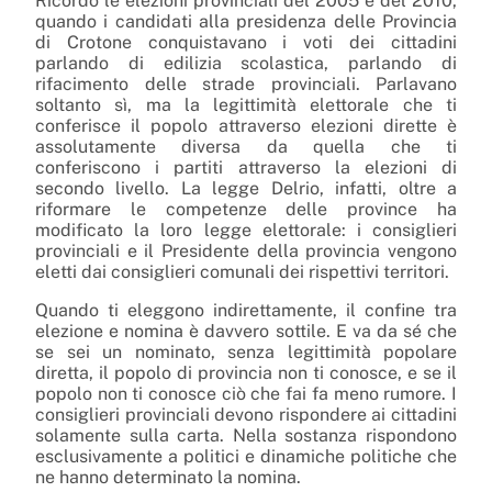
Ricordo le elezioni provinciali del 2005 e del 2010,
quando i candidati alla presidenza delle Provincia
di Crotone conquistavano i voti dei cittadini
parlando di edilizia scolastica, parlando di
rifacimento delle strade provinciali. Parlavano
soltanto sì, ma la legittimità elettorale che ti
conferisce il popolo attraverso elezioni dirette è
assolutamente diversa da quella che ti
conferiscono i partiti attraverso la elezioni di
secondo livello. La legge Delrio, infatti, oltre a
riformare le competenze delle province ha
modificato la loro legge elettorale: i consiglieri
provinciali e il Presidente della provincia vengono
eletti dai consiglieri comunali dei rispettivi territori.
Quando ti eleggono indirettamente, il confine tra
elezione e nomina è davvero sottile. E va da sé che
se sei un nominato, senza legittimità popolare
diretta, il popolo di provincia non ti conosce, e se il
popolo non ti conosce ciò che fai fa meno rumore. I
consiglieri provinciali devono rispondere ai cittadini
solamente sulla carta. Nella sostanza rispondono
esclusivamente a politici e dinamiche politiche che
ne hanno determinato la nomina.