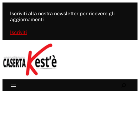
Vai
al
Iscriviti alla nostra newsletter per ricevere gli
contenuto
aggiornamenti
Iscriviti
Search