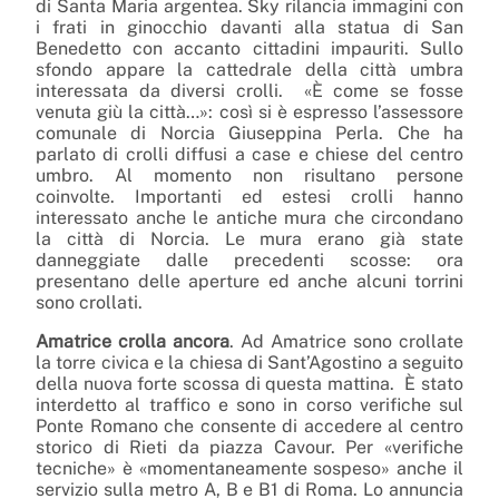
di Santa Maria argentea. Sky rilancia immagini con
i frati in ginocchio davanti alla statua di San
Benedetto con accanto cittadini impauriti. Sullo
sfondo appare la cattedrale della città umbra
interessata da diversi crolli. «È come se fosse
venuta giù la città…»: così si è espresso l’assessore
comunale di Norcia Giuseppina Perla. Che ha
parlato di crolli diffusi a case e chiese del centro
umbro. Al momento non risultano persone
coinvolte. Importanti ed estesi crolli hanno
interessato anche le antiche mura che circondano
la città di Norcia. Le mura erano già state
danneggiate dalle precedenti scosse: ora
presentano delle aperture ed anche alcuni torrini
sono crollati.
Amatrice crolla ancora
. Ad Amatrice sono crollate
la torre civica e la chiesa di Sant’Agostino a seguito
della nuova forte scossa di questa mattina. È stato
interdetto al traffico e sono in corso verifiche sul
Ponte Romano che consente di accedere al centro
storico di Rieti da piazza Cavour. Per «verifiche
tecniche» è «momentaneamente sospeso» anche il
servizio sulla metro A, B e B1 di Roma. Lo annuncia