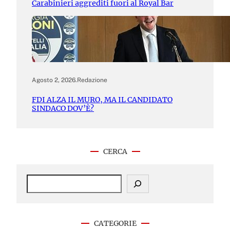
Carabinieri aggrediti fuori al Royal Bar
Agosto 2, 2026
.
Redazione
FDI ALZA IL MURO, MA IL CANDIDATO
SINDACO DOV’È?
CERCA
S
e
a
r
c
CATEGORIE
h