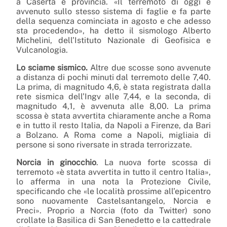
a Caserta e provincia. «Il terremoto di oggi è
avvenuto sullo stesso sistema di faglie e fa parte
della sequenza cominciata in agosto e che adesso
sta procedendo», ha detto il sismologo Alberto
Michelini, dell’Istituto Nazionale di Geofisica e
Vulcanologia.
Lo sciame sismico.
Altre due scosse sono avvenute
a distanza di pochi minuti dal terremoto delle 7,40.
La prima, di magnitudo 4,6, è stata registrata dalla
rete sismica dell’Ingv alle 7,44, e la seconda, di
magnitudo 4,1, è avvenuta alle 8,00. La prima
scossa è stata avvertita chiaramente anche a Roma
e in tutto il resto Italia, da Napoli a Firenze, da Bari
a Bolzano. A Roma come a Napoli, migliaia di
persone si sono riversate in strada terrorizzate.
Norcia in ginocchio
. La nuova forte scossa di
terremoto «è stata avvertita in tutto il centro Italia»,
lo afferma in una nota la Protezione Civile,
specificando che «le località prossime all’epicentro
sono nuovamente Castelsantangelo, Norcia e
Preci». Proprio a Norcia (foto da Twitter) sono
crollate la Basilica di San Benedetto e la cattedrale