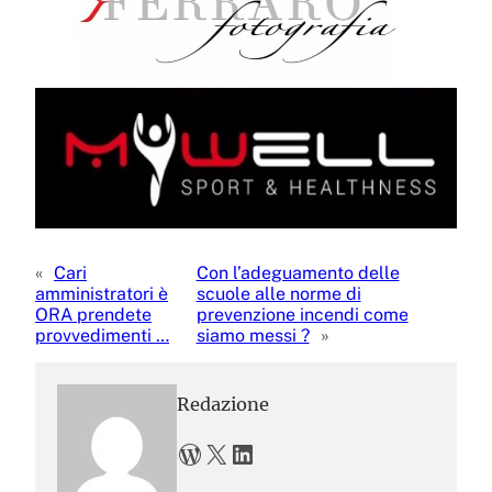
«
Cari
Con l’adeguamento delle
amministratori è
scuole alle norme di
ORA prendete
prevenzione incendi come
provvedimenti …
siamo messi ?
»
Redazione
WordPress
X
LinkedIn