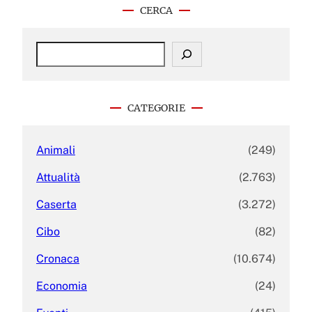
CERCA
S
e
a
r
c
CATEGORIE
h
Animali
(249)
Attualità
(2.763)
Caserta
(3.272)
Cibo
(82)
Cronaca
(10.674)
Economia
(24)