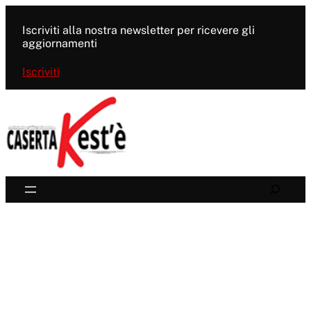
Vai
al
Iscriviti alla nostra newsletter per ricevere gli
contenuto
aggiornamenti
Iscriviti
Search