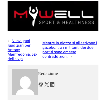
«
Nuovi guai
Mentre in piazza si allestivano i
giudiziari per
gazebo, tra i militanti dei due
Antony
partiti sono emerse
Manfredonia, l’ex
contraddizioni.
»
delle vip
Redazione
WordPress
X
LinkedIn