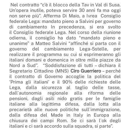
Nel contratto “c’è il blocco della Tav in Val di Susa.
Un’opera inutile, poteva servire 30 anni fa ma oggi
non serve più”. Afferma Di Maio, a Ivrea Consiglio
federale Lega: mandato pieno a Salvini per governo
di cambiamento In precedenza, si era svolto
il Consiglio federale Lega. Nel corso della riunione
odierna, il consiglio ha dato “mandato pieno e
unanime” a Matteo Salvini “affinché si parta con il
governo del cambiamento Lega-5stelle, per
realizzare il programma su cui si esprimeranno gli
italiani domani e domenica in oltre mille piazze da
Nord a Sud”. “Soddisfazione di tutti – dichiara il
Segretario Cittadino (MNS)
Ciro Guerriero
– perché
il contratto di Governo accoglie la politica del
‘Prima gli italiani’ e il 90% delle richieste delle
Lega, dalla sicurezza al taglio delle tasse,
dall`autonomia regionale alla riforma delle
pensioni, dagli asili nido gratis per le famiglie
italiane alla legittima difesa, dalla lotta alla
precarietà alle nuove politiche sull`immigrazione,
dalla difesa del Made in Italy in Europa alla
chiusura dei campi Rom. Se ci sarà l`ok degli
italiani e ci sarà accordo sulla squadra, si parte”.