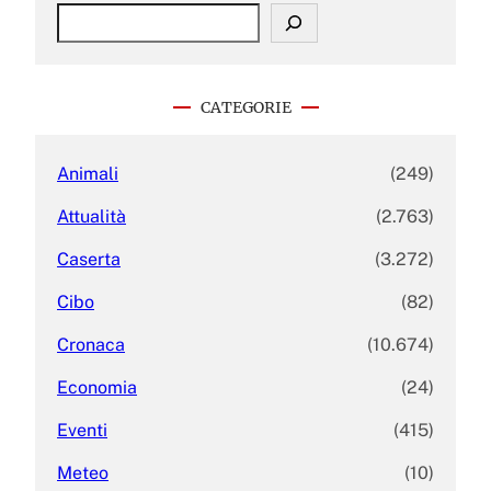
S
e
a
r
c
CATEGORIE
h
Animali
(249)
Attualità
(2.763)
Caserta
(3.272)
Cibo
(82)
Cronaca
(10.674)
Economia
(24)
Eventi
(415)
Meteo
(10)