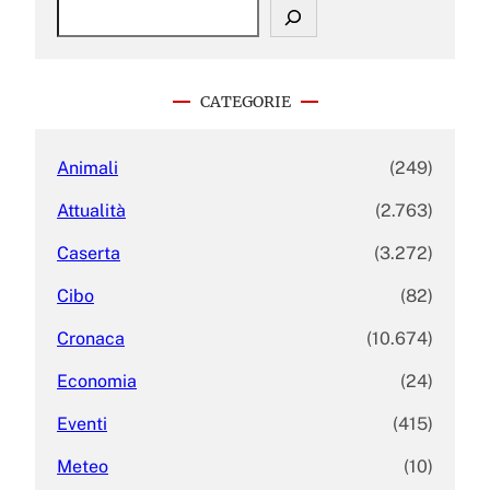
S
e
a
r
c
CATEGORIE
h
Animali
(249)
Attualità
(2.763)
Caserta
(3.272)
Cibo
(82)
Cronaca
(10.674)
Economia
(24)
Eventi
(415)
Meteo
(10)