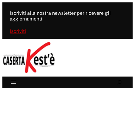
Vai
al
Iscriviti alla nostra newsletter per ricevere gli
contenuto
aggiornamenti
Iscriviti
Search