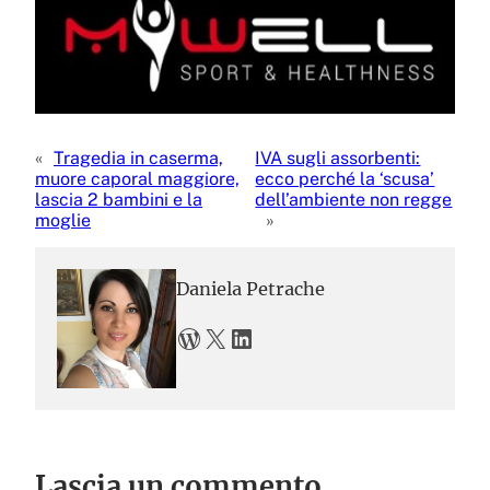
«
Tragedia in caserma,
IVA sugli assorbenti:
muore caporal maggiore,
ecco perché la ‘scusa’
lascia 2 bambini e la
dell’ambiente non regge
moglie
»
Daniela Petrache
WordPress
X
LinkedIn
Lascia un commento