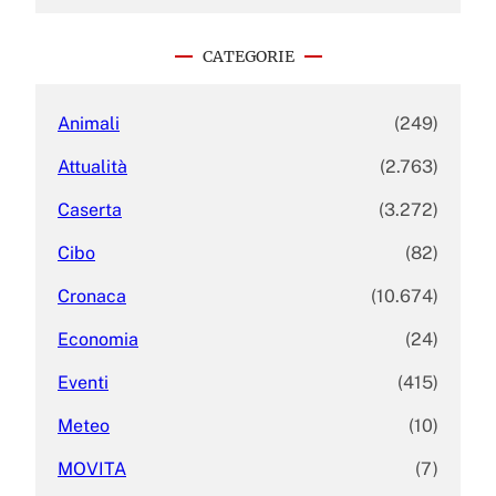
a
r
c
CATEGORIE
h
Animali
(249)
Attualità
(2.763)
Caserta
(3.272)
Cibo
(82)
Cronaca
(10.674)
Economia
(24)
Eventi
(415)
Meteo
(10)
MOVITA
(7)