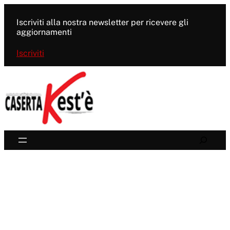
Vai
al
Iscriviti alla nostra newsletter per ricevere gli
contenuto
aggiornamenti
Iscriviti
Search