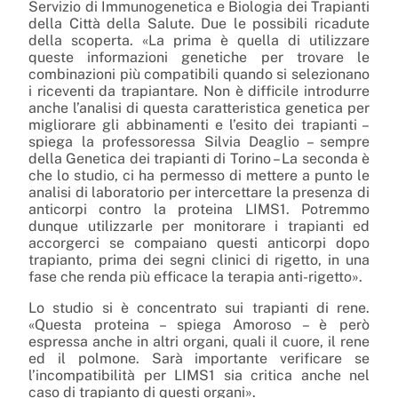
Servizio di Immunogenetica e Biologia dei Trapianti
della Città della Salute. Due le possibili ricadute
della scoperta. «La prima è quella di utilizzare
queste informazioni genetiche per trovare le
combinazioni più compatibili quando si selezionano
i riceventi da trapiantare. Non è difficile introdurre
anche l’analisi di questa caratteristica genetica per
migliorare gli abbinamenti e l’esito dei trapianti –
spiega la professoressa Silvia Deaglio – sempre
della Genetica dei trapianti di Torino – La seconda è
che lo studio, ci ha permesso di mettere a punto le
analisi di laboratorio per intercettare la presenza di
anticorpi contro la proteina LIMS1. Potremmo
dunque utilizzarle per monitorare i trapianti ed
accorgerci se compaiano questi anticorpi dopo
trapianto, prima dei segni clinici di rigetto, in una
fase che renda più efficace la terapia anti-rigetto».
Lo studio si è concentrato sui trapianti di rene.
«Questa proteina – spiega Amoroso – è però
espressa anche in altri organi, quali il cuore, il rene
ed il polmone. Sarà importante verificare se
l’incompatibilità per LIMS1 sia critica anche nel
caso di trapianto di questi organi».