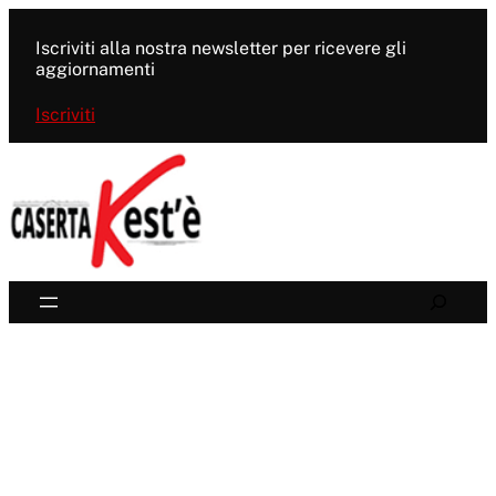
Vai
al
Iscriviti alla nostra newsletter per ricevere gli
contenuto
aggiornamenti
Iscriviti
Search