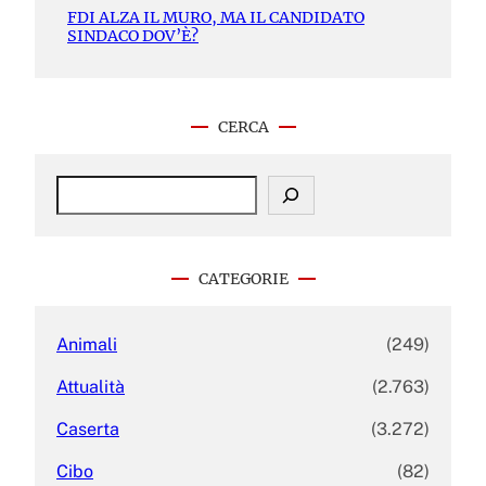
FDI ALZA IL MURO, MA IL CANDIDATO
SINDACO DOV’È?
CERCA
S
e
a
r
c
CATEGORIE
h
Animali
(249)
Attualità
(2.763)
Caserta
(3.272)
Cibo
(82)