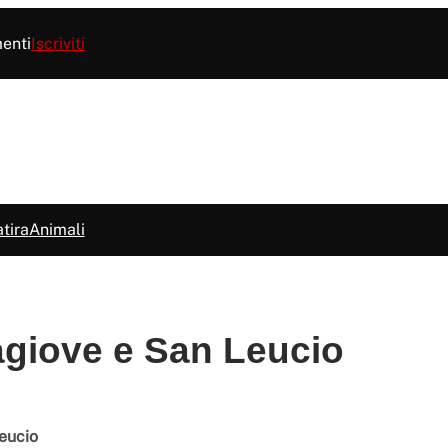
menti
Iscriviti
tira
Animali
agiove e San Leucio
eucio