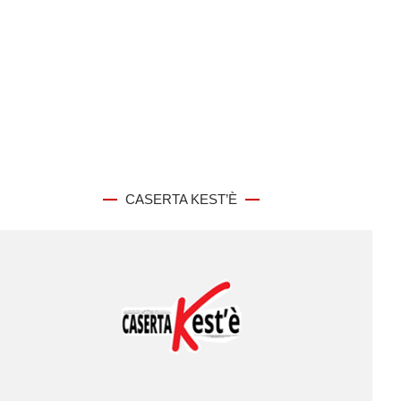
CASERTA KEST’È