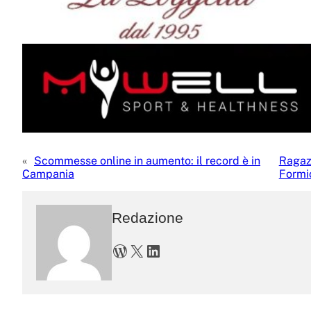
«
Scommesse online in aumento: il record è in
Ragazz
Campania
Formi
Redazione
WordPress
X
LinkedIn