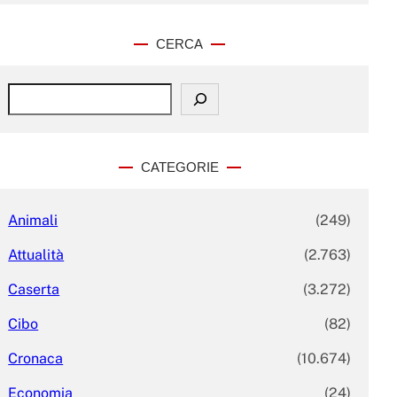
CERCA
S
e
a
r
c
CATEGORIE
h
Animali
(249)
Attualità
(2.763)
Caserta
(3.272)
Cibo
(82)
Cronaca
(10.674)
Economia
(24)