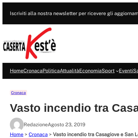
Vai
al
Iscriviti alla nostra newsletter per ricevere gli aggiorna
contenuto
Home
Cronaca
Politica
Attualità
Economia
Sport
Eventi
Sa
Cronaca
Vasto incendio tra Cas
Redazione
Agosto 23, 2019
Home
>
Cronaca
>
Vasto incendio tra Casagiove e San L