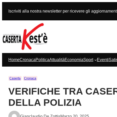
Vai
al
Iscriviti alla nostra newsletter per ricevere gli aggiornament
contenuto
Home
Cronaca
Politica
Attualità
Economia
Sport
Eventi
Sati
Caserta
Cronaca
VERIFICHE TRA CASE
DELLA POLIZIA
Gianclaudio De Zottis
Marzo 20, 2025