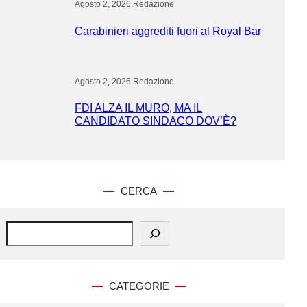
Agosto 2, 2026
.
Redazione
Carabinieri aggrediti fuori al Royal Bar
Agosto 2, 2026
.
Redazione
FDI ALZA IL MURO, MA IL
CANDIDATO SINDACO DOV’È?
CERCA
S
e
a
r
c
CATEGORIE
h