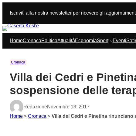
Vai
al
Iscriviti alla nostra newsletter per ricevere gli aggiornament
contenuto
Home
Cronaca
Politica
Attualità
Economia
Sport
Eventi
Sati
Cronaca
Villa dei Cedri e Pineti
sospensione delle terapi
Redazione
Novembre 13, 2017
Home
>
Cronaca
>
Villa dei Cedri e Pinetina rinunciano a