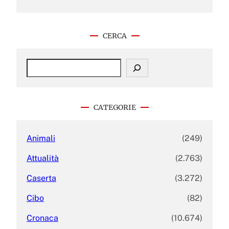
CERCA
S
e
a
r
c
CATEGORIE
h
Animali
(249)
Attualità
(2.763)
Caserta
(3.272)
Cibo
(82)
Cronaca
(10.674)