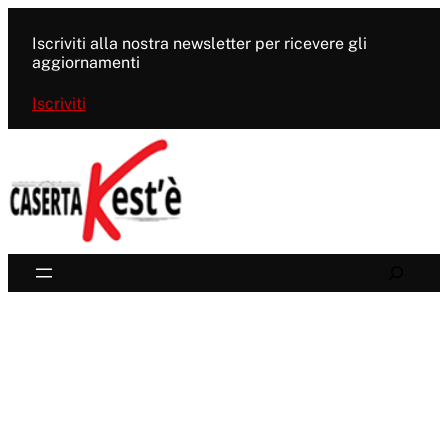
Vai
al
Iscriviti alla nostra newsletter per ricevere gli
contenuto
aggiornamenti
Iscriviti
Search