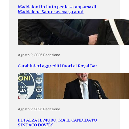
Maddaloni in lutto per la scomparsa di
Maddalena Santo: aveva 53 anni
Agosto 2, 2026
.
Redazione
Carabinieri aggrediti fuori al Royal Bar
Agosto 2, 2026
.
Redazione
FDI ALZA IL MURO, MA IL CANDIDATO
SINDACO DOV’È?