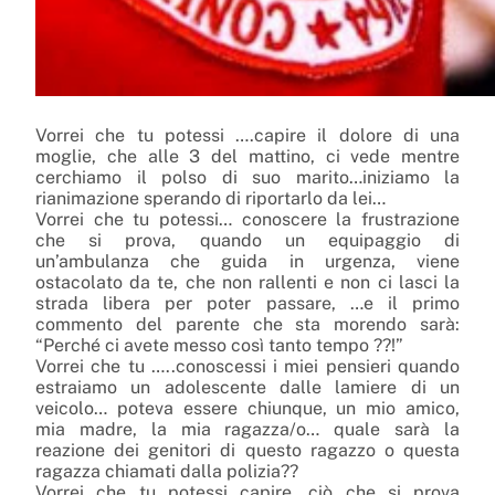
Vorrei che tu potessi ….capire il dolore di una
moglie, che alle 3 del mattino, ci vede mentre
cerchiamo il polso di suo marito…iniziamo la
rianimazione sperand
o di riportarlo da lei…
Vorrei che tu potessi… conoscere la frustrazione
che si prova, quando un equipaggio di
un’ambulanza che guida in urgenza, viene
ostacolato da te, che non rallenti e non ci lasci la
strada libera per poter passare, …e il primo
commento del parente che sta morendo sarà:
“Perché ci avete messo così tanto tempo ??!”
Vorrei che tu …..conoscessi i miei pensieri quando
estraiamo un adolescente dalle lamiere di un
veicolo… poteva essere chiunque, un mio amico,
mia madre, la mia ragazza/o… quale sarà la
reazione dei genitori di questo ragazzo o questa
ragazza chiamati dalla polizia??
Vorrei che tu potessi capire, ciò che si prova