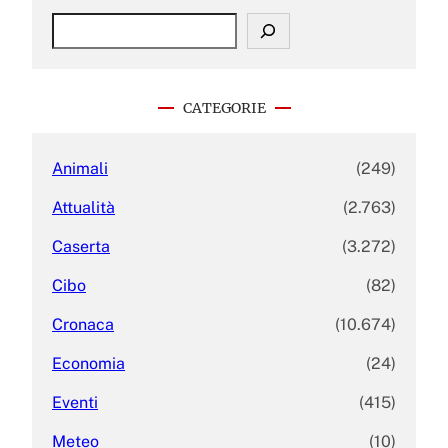
S
e
a
r
c
CATEGORIE
h
Animali
(249)
Attualità
(2.763)
Caserta
(3.272)
Cibo
(82)
Cronaca
(10.674)
Economia
(24)
Eventi
(415)
Meteo
(10)