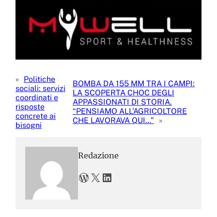
«
Politiche
BOMBA DA 155 MM TRA I CAMPI:
sociali: servizi
LA SCOPERTA CHOC DEGLI
coordinati e
APPASSIONATI DI STORIA.
risposte
“PENSIAMO ALL’AGRICOLTORE
concrete ai
CHE LAVORAVA QUI…”
»
bisogni
Redazione
WordPress
X
LinkedIn