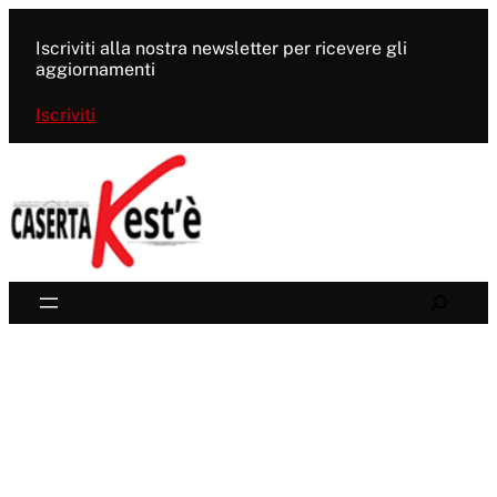
Vai
al
Iscriviti alla nostra newsletter per ricevere gli
contenuto
aggiornamenti
Iscriviti
Search