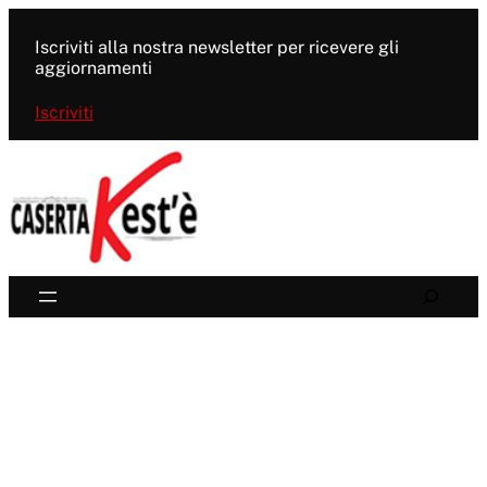
Vai
al
Iscriviti alla nostra newsletter per ricevere gli
contenuto
aggiornamenti
Iscriviti
Search