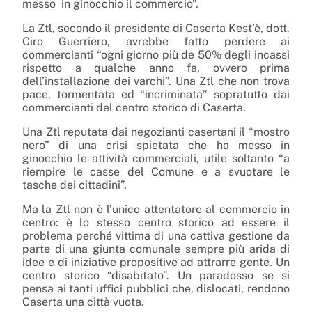
messo in ginocchio il commercio”.
La Ztl, secondo il presidente di Caserta Kest’è, dott.
Ciro Guerriero, avrebbe fatto perdere ai
commercianti “ogni giorno più de 50% degli incassi
rispetto a qualche anno fa, ovvero prima
dell’installazione dei varchi”. Una Ztl che non trova
pace, tormentata ed “incriminata” sopratutto dai
commercianti del centro storico di Caserta.
Una Ztl reputata dai negozianti casertani il “mostro
nero” di una crisi spietata che ha messo in
ginocchio le attività commerciali,
utile soltanto “a
riempire le casse del Comune e a svuotare le
tasche dei cittadini”.
Ma la Ztl non è l’unico attentatore al commercio in
centro: è lo stesso centro storico ad essere il
problema perché vittima di una cattiva gestione da
parte di una giunta comunale sempre più arida di
idee e di iniziative propositive ad attrarre gente. Un
centro storico “disabitato”. Un paradosso se si
pensa ai tanti uffici pubblici che, dislocati, rendono
Caserta una città vuota.