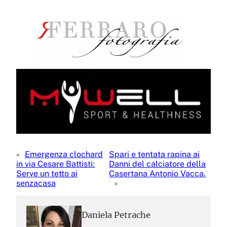
«
Emergenza clochard
Spari e tentata rapina ai
in via Cesare Battisti:
Danni del calciatore della
Serve un tetto ai
Casertana Antonio Vacca.
senzacasa
»
Daniela Petrache