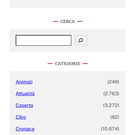
CERCA
S
e
a
r
c
CATEGORIE
h
Animali
(249)
Attualità
(2.763)
Caserta
(3.272)
Cibo
(82)
Cronaca
(10.674)