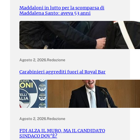
Maddaloni in lutto per la scomparsa di
Maddalena Santo: aveva 53 anni
Agosto 2, 2026
.
Redazione
Carabinieri aggrediti fuori al Royal Bar
Agosto 2, 2026
.
Redazione
FDI ALZA IL MURO, MA IL CANDIDATO
SINDACO DOV’È?