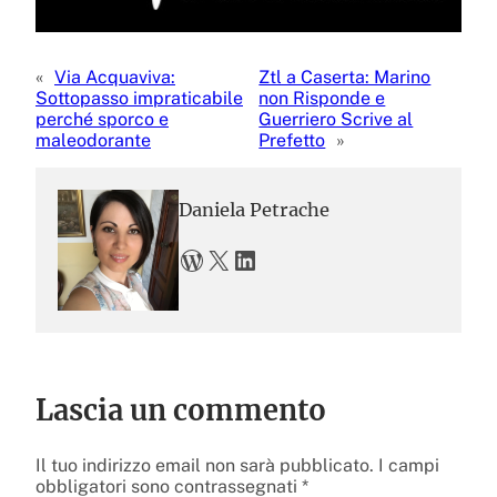
«
Via Acquaviva:
Ztl a Caserta: Marino
Sottopasso impraticabile
non Risponde e
perché sporco e
Guerriero Scrive al
maleodorante
Prefetto
»
Daniela Petrache
WordPress
X
LinkedIn
Lascia un commento
Il tuo indirizzo email non sarà pubblicato.
I campi
obbligatori sono contrassegnati
*