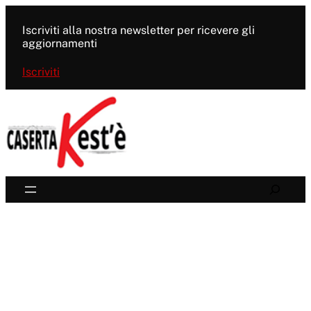
Vai
al
Iscriviti alla nostra newsletter per ricevere gli
contenuto
aggiornamenti
Iscriviti
Search