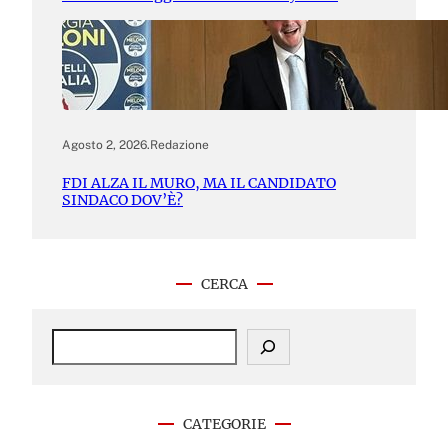
Agosto 2, 2026
.
Redazione
FDI ALZA IL MURO, MA IL CANDIDATO
SINDACO DOV’È?
CERCA
S
e
a
r
c
CATEGORIE
h