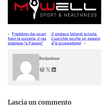
«
Freddato dai sicari
Il sindaco Velardi scivola.
fuori la pizzeria, il ras
L’uocchie sicche so’ peggio
stabiese “o Fasano”
d”e scuppettate!
»
Redazione
WordPress
X
LinkedIn
Lascia un commento