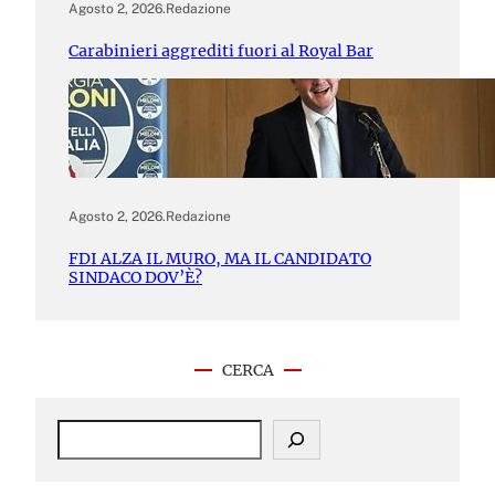
Agosto 2, 2026
.
Redazione
Carabinieri aggrediti fuori al Royal Bar
Agosto 2, 2026
.
Redazione
FDI ALZA IL MURO, MA IL CANDIDATO
SINDACO DOV’È?
CERCA
S
e
a
r