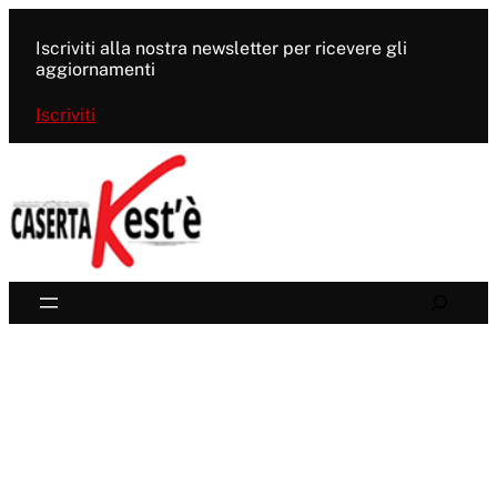
Vai
al
Iscriviti alla nostra newsletter per ricevere gli
contenuto
aggiornamenti
Iscriviti
Search