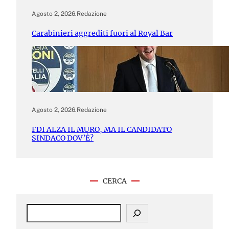
Agosto 2, 2026
.
Redazione
Carabinieri aggrediti fuori al Royal Bar
Agosto 2, 2026
.
Redazione
FDI ALZA IL MURO, MA IL CANDIDATO
SINDACO DOV’È?
CERCA
S
e
a