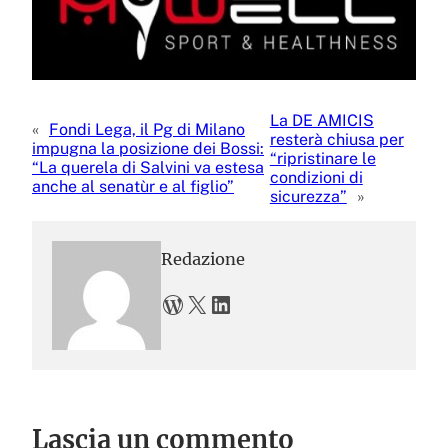
La DE AMICIS
«
Fondi Lega, il Pg di Milano
resterà chiusa per
impugna la posizione dei Bossi:
“ripristinare le
“La querela di Salvini va estesa
condizioni di
anche al senatùr e al figlio”
sicurezza”
»
Redazione
WordPress
X
LinkedIn
Lascia un commento