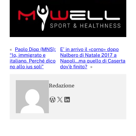
«
Paolo Diop (MNS):
E’ in arrivo il «corno» dopo
“Io, immigrato e
Nalbero di Natale 2017 a
italiano. Perché dico
Napoli…ma quello di Caserta
no allo ius soli”
dov’è finito?
»
Redazione
WordPress
X
LinkedIn