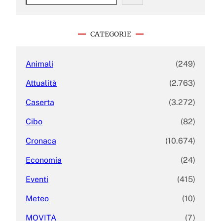
e
a
r
c
CATEGORIE
h
Animali
(249)
Attualità
(2.763)
Caserta
(3.272)
Cibo
(82)
Cronaca
(10.674)
Economia
(24)
Eventi
(415)
Meteo
(10)
MOVITA
(7)