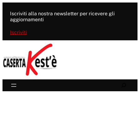
Vai
al
Iscriviti alla nostra newsletter per ricevere gli
contenuto
aggiornamenti
Iscriviti
Search