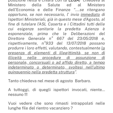
posizione netta e chiara con la
LEGA
) chiedeva al
Ministero della Salute ed al Ministero
dell’Economia e delle Finanze
“….se ritengano
opportuno, se non necessario, l’ invio
immediato
di
Ispettori Ministeriali, già in questo mese d’Agosto, al
fine di tutelare l’ASL Caserta e i Cittadini tutti delle
cui esigenze sanitarie la predetta Azienza è
esponenziale, prima che le Deliberazioni del
Direttore Generale n° 667 del 23/05/2018 e,
rispettivamente, n°933 del 13/07/2018 possano
produrre i loro effetti, valutando, contestualmente
la
presenza di elementi di illegittimità, se non di
illiceità nelle procedure di assunzione di
personale, concorsuali o ad affido diretto, a tempo
indeterminato o determinato, svoltesi nell’ultimo
quinquennio nella predetta struttura
”.
Tanto chiedeva nel mese di agosto Barbaro.
A tuttoggi, di quegli ispettori invocati, niente…
nessuno !!!
Vuoi vedere che sono rimasti intrappolati nelle
lunghe file del rientro vacanziero ?