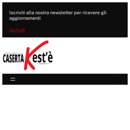
Vai
al
Iscriviti alla nostra newsletter per ricevere gli
contenuto
aggiornamenti
Iscriviti
Search