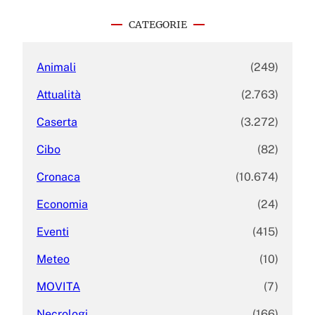
r
c
CATEGORIE
h
Animali
(249)
Attualità
(2.763)
Caserta
(3.272)
Cibo
(82)
Cronaca
(10.674)
Economia
(24)
Eventi
(415)
Meteo
(10)
MOVITA
(7)
Necrologi
(166)