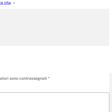
a vita
»
gatori sono contrassegnati
*