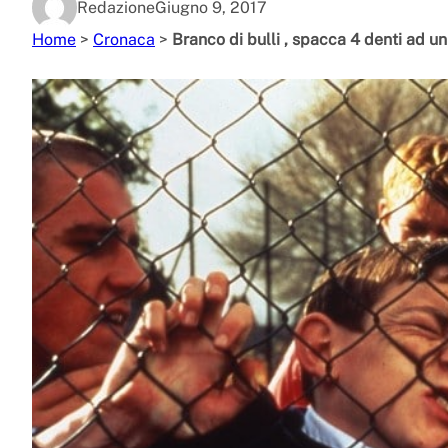
Redazione
Giugno 9, 2017
Home
>
Cronaca
>
Branco di bulli , spacca 4 denti ad u