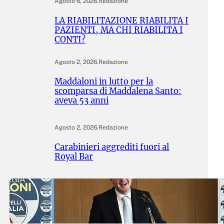
Agosto 6, 2026
.
Redazione
LA RIABILITAZIONE RIABILITA I
PAZIENTI, MA CHI RIABILITA I
CONTI?
Agosto 2, 2026
.
Redazione
Maddaloni in lutto per la
scomparsa di Maddalena Santo:
aveva 53 anni
Agosto 2, 2026
.
Redazione
Carabinieri aggrediti fuori al
Royal Bar
Agosto 2, 2026
.
Redazione
FDI ALZA IL MURO, MA IL
CANDIDATO SINDACO DOV’È?