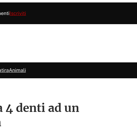
menti
Iscriviti
tira
Animali
a 4 denti ad un
a