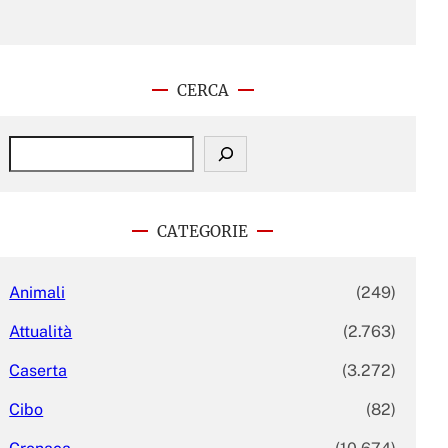
CERCA
S
e
a
r
c
CATEGORIE
h
Animali
(249)
Attualità
(2.763)
Caserta
(3.272)
Cibo
(82)