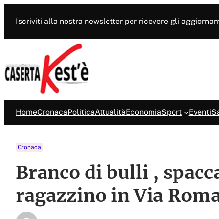
Vai
al
Iscriviti alla nostra newsletter per ricevere gli aggiorna
contenuto
Home
Cronaca
Politica
Attualità
Economia
Sport
Eventi
Sa
Cronaca
Branco di bulli , spacc
ragazzino in Via Rom