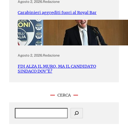
Agosto 2, 2026
.
Redazione
Carabinieri aggrediti fuori al Royal Bar
Agosto 2, 2026
.
Redazione
FDI ALZA IL MURO, MA IL CANDIDATO
SINDACO DOV’È?
CERCA
S
e
a
r