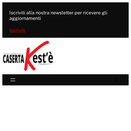
Vai
al
Iscriviti alla nostra newsletter per ricevere gli
contenuto
aggiornamenti
Iscriviti
Search