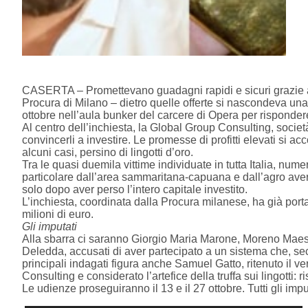
CASERTA – Promettevano guadagni rapidi e sicuri grazie a i
Procura di Milano – dietro quelle offerte si nascondeva una
ottobre nell’aula bunker del carcere di Opera per risponder
Al centro dell’inchiesta, la Global Group Consulting, società
convincerli a investire. Le promesse di profitti elevati si a
alcuni casi, persino di lingotti d’oro.
Tra le quasi duemila vittime individuate in tutta Italia, nu
particolare dall’area sammaritana-capuana e dall’agro avers
solo dopo aver perso l’intero capitale investito.
L’inchiesta, coordinata dalla Procura milanese, ha già port
milioni di euro.
Gli imputati
Alla sbarra ci saranno Giorgio Maria Marone, Moreno Maestr
Deledda, accusati di aver partecipato a un sistema che, seco
principali indagati figura anche Samuel Gatto, ritenuto il v
Consulting e considerato l’artefice della truffa sui lingotti: r
Le udienze proseguiranno il 13 e il 27 ottobre. Tutti gli impu