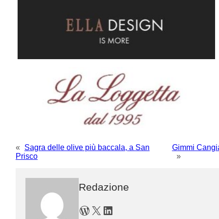
«
Sagra delle olive più baccala, a San
Gimmi Cangian
Prisco
»
Redazione
WordPress
X
LinkedIn