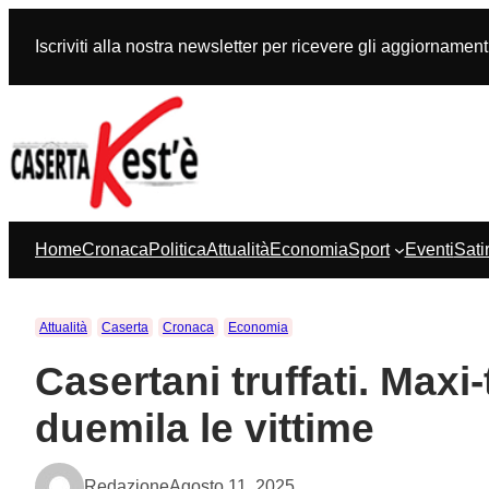
Vai
al
Iscriviti alla nostra newsletter per ricevere gli aggiornament
contenuto
Home
Cronaca
Politica
Attualità
Economia
Sport
Eventi
Sati
Attualità
Caserta
Cronaca
Economia
Casertani truffati. Maxi-
duemila le vittime
Redazione
Agosto 11, 2025