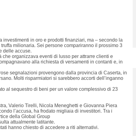
nvestimenti in oro e prodotti finanziari, ma – secondo la
 truffa milionaria. Sei persone compariranno il prossimo 3
e delle accuse.
 che organizzava eventi di lusso per attrarre clienti e
ccompagnavano alla richiesta di versamenti in contanti e, in
merose segnalazioni provengono dalla provincia di Caserta, in
ano. Molti risparmiatori si sarebbero accorti dell’inganno
ato al sequestro di beni per un valore complessivo di 23
a, Valerio Tirelli, Nicola Meneghetti e Giovanna Piera
ndo l’accusa, ha frodato migliaia di investitori. Tra i
ertice della Global Group
isulta attualmente latitante.
tati hanno chiesto di accedere a riti alternativi.