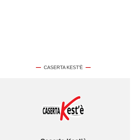
CASERTA KEST’È