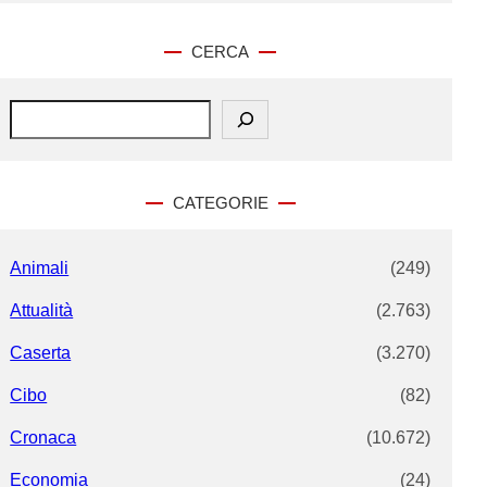
CERCA
S
e
a
r
c
CATEGORIE
h
Animali
(249)
Attualità
(2.763)
Caserta
(3.270)
Cibo
(82)
Cronaca
(10.672)
Economia
(24)