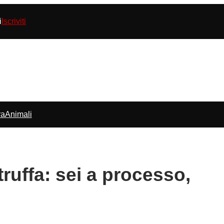
i
Iscriviti
ra
Animali
truffa: sei a processo,