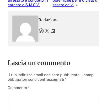
arrestato e condotto in
polemiche per il divieto di
carcere a S.M.C.V.
essere calvi
»
Redazione
WordPress
X
LinkedIn
Lascia un commento
Il tuo indirizzo email non sarà pubblicato.
I campi
obbligatori sono contrassegnati
*
Commento
*