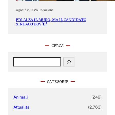
Agosto 2, 2026
.
Redazione
FDI ALZA IL MURO, MA IL CANDIDATO
SINDACO DOV’È?
CERCA
S
e
a
r
c
CATEGORIE
h
Animali
(249)
Attualità
(2.763)