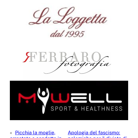
«
Picchia la moglie,
Apologia del fascismo: