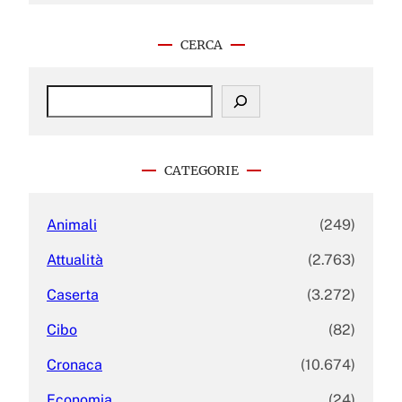
CERCA
S
e
a
r
c
CATEGORIE
h
Animali
(249)
Attualità
(2.763)
Caserta
(3.272)
Cibo
(82)
Cronaca
(10.674)
Economia
(24)