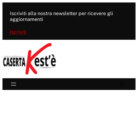
Vai
al
Iscriviti alla nostra newsletter per ricevere gli
contenuto
aggiornamenti
Iscriviti
Search