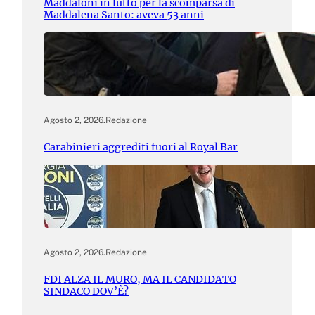
Maddaloni in lutto per la scomparsa di
Maddalena Santo: aveva 53 anni
Agosto 2, 2026
.
Redazione
Carabinieri aggrediti fuori al Royal Bar
Agosto 2, 2026
.
Redazione
FDI ALZA IL MURO, MA IL CANDIDATO
SINDACO DOV’È?